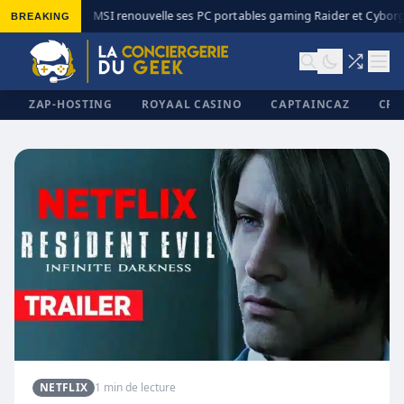
BREAKING
MSI renouvelle ses PC portables gaming Raider et Cyborg 
◆
ZAP-HOSTING
ROYAAL CASINO
CAPTAINCAZ
CRI
✕
NETFLIX
1 min de lecture