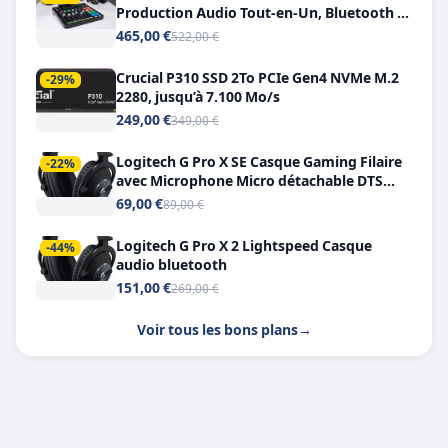
Production Audio Tout-en-Un, Bluetooth et
Double USB-C
465,00 €
522,00 €
Crucial P310 SSD 2To PCIe Gen4 NVMe M.2
-29%
2280, jusqu’à 7.100 Mo/s
249,00 €
349,00 €
Logitech G Pro X SE Casque Gaming Filaire
-22%
avec Microphone Micro détachable DTS
Headphone X 7.1
69,00 €
89,00 €
Logitech G Pro X 2 Lightspeed Casque
-44%
audio bluetooth
151,00 €
269,00 €
Voir tous les bons plans
→