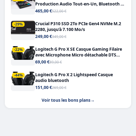
Production Audio Tout-en-Un, Bluetooth et
Double USB-C
465,00 €
522,00 €
Crucial P310 SSD 2To PCIe Gen4 NVMe M.2
-29%
2280, jusqu’à 7.100 Mo/s
249,00 €
349,00 €
Logitech G Pro X SE Casque Gaming Filaire
-22%
avec Microphone Micro détachable DTS
Headphone X 7.1
69,00 €
89,00 €
Logitech G Pro X 2 Lightspeed Casque
-44%
audio bluetooth
151,00 €
269,00 €
Voir tous les bons plans
→