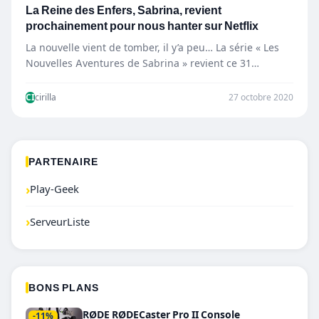
La Reine des Enfers, Sabrina, revient
prochainement pour nous hanter sur Netflix
La nouvelle vient de tomber, il y’a peu… La série « Les
Nouvelles Aventures de Sabrina » revient ce 31…
CI
cirilla
27 octobre 2020
PARTENAIRE
›
Play-Geek
›
ServeurListe
BONS PLANS
RØDE RØDECaster Pro II Console
-11%