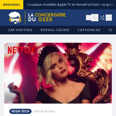
BREAKING
Nouveaux modèles Apple TV et HomePod mini : ce qu’on s
◆
ZAP-HOSTING
ROYAAL CASINO
CAPTAINCAZ
CRI
✕
HIGH-TECH
1 min de lecture