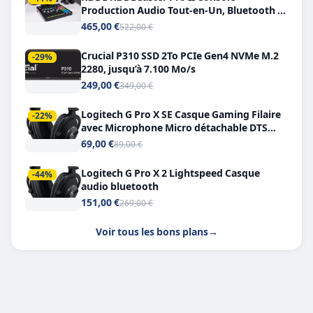
Production Audio Tout-en-Un, Bluetooth et
Double USB-C
465,00 €
522,00 €
Crucial P310 SSD 2To PCIe Gen4 NVMe M.2
-29%
2280, jusqu’à 7.100 Mo/s
249,00 €
349,00 €
Logitech G Pro X SE Casque Gaming Filaire
-22%
avec Microphone Micro détachable DTS
Headphone X 7.1
69,00 €
89,00 €
Logitech G Pro X 2 Lightspeed Casque
-44%
audio bluetooth
151,00 €
269,00 €
Voir tous les bons plans
→