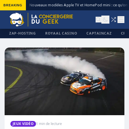
BREAKING
Nouveaux modèles Apple TV et HomePod mini : ce qu’on s
◆
ZAP-HOSTING
ROYAAL CASINO
CAPTAINCAZ
CRI
✕
JEUX VIDÉO
1 min de lecture