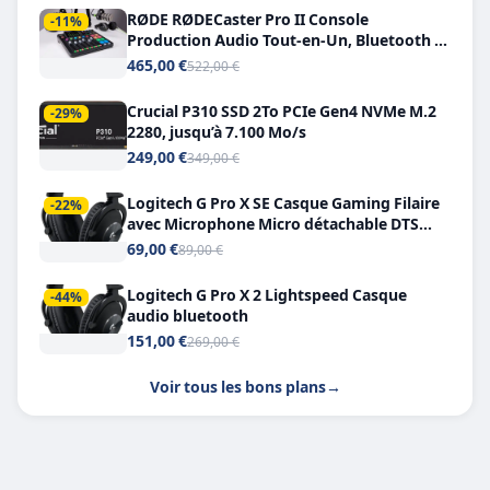
RØDE RØDECaster Pro II Console
-11%
Production Audio Tout-en-Un, Bluetooth et
Double USB-C
465,00 €
522,00 €
Crucial P310 SSD 2To PCIe Gen4 NVMe M.2
-29%
2280, jusqu’à 7.100 Mo/s
249,00 €
349,00 €
Logitech G Pro X SE Casque Gaming Filaire
-22%
avec Microphone Micro détachable DTS
Headphone X 7.1
69,00 €
89,00 €
Logitech G Pro X 2 Lightspeed Casque
-44%
audio bluetooth
151,00 €
269,00 €
Voir tous les bons plans
→