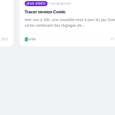
JEUX VIDÉO
1 min de lecture
Tracer version Comic
Hier soir à 20h, une nouvelle mise à jour du jeu Ove
sortie contenant des réglages de…
l 2021
CI
cirilla
17