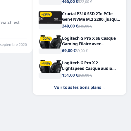
Tout-en-Un, Bluetooth et
465,00 €
522,00 €
Double USB-C
Crucial P310 SSD 2To PCIe
-29%
Gen4 NVMe M.2 2280, jusqu’à
rwatch est
7.100 Mo/s
249,00 €
349,00 €
Logitech G Pro X SE Casque
-22%
Gaming Filaire avec
 septembre 2020
Microphone Micro
69,00 €
89,00 €
détachable DTS Headphone X
7.1
Logitech G Pro X 2
-44%
Lightspeed Casque audio
bluetooth
151,00 €
269,00 €
Voir tous les bons plans
→