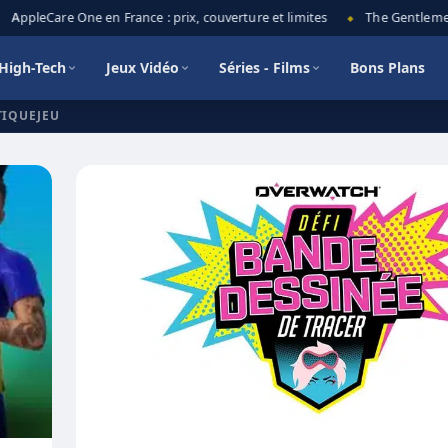
AppleCare One en France : prix, couverture et limites
The Gentlemen s
◆
High-Tech
Jeux Vidéo
Séries - Films
Bons Plans
TIQUEJEU