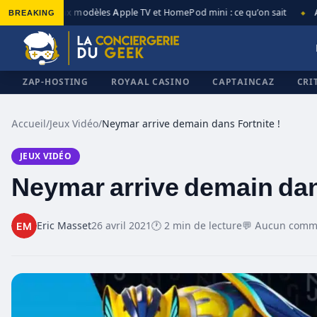
BREAKING
Nouveaux modèles Apple TV et HomePod mini : ce qu’on sait
App
◆
◆
ZAP-HOSTING
ROYAAL CASINO
CAPTAINCAZ
CRI
Accueil
/
Jeux Vidéo
/
Neymar arrive demain dans Fortnite !
JEUX VIDÉO
✕
Neymar arrive demain dans
Eric Masset
26 avril 2021
🕐 2 min de lecture
💬 Aucun comm