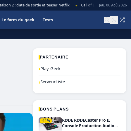
n 2 : date de sortie et teaser Netflix
Call of Duty: Black Ops 7 lance 
Jeu. 06 Aoû 2026
◆
Le farm du geek
Tests
PARTENAIRE
›
Play-Geek
›
ServeurListe
BONS PLANS
RØDE RØDECaster Pro II
-11%
Console Production Audio