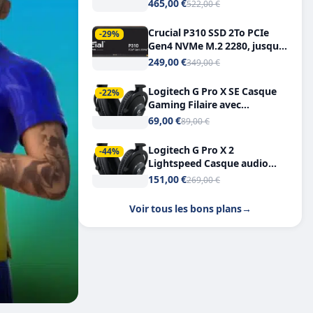
Tout-en-Un, Bluetooth et
465,00 €
522,00 €
Double USB-C
Crucial P310 SSD 2To PCIe
-29%
Gen4 NVMe M.2 2280, jusqu’à
7.100 Mo/s
249,00 €
349,00 €
Logitech G Pro X SE Casque
-22%
Gaming Filaire avec
Microphone Micro
69,00 €
89,00 €
détachable DTS Headphone X
7.1
Logitech G Pro X 2
-44%
Lightspeed Casque audio
bluetooth
151,00 €
269,00 €
Voir tous les bons plans
→