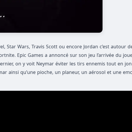
, Star Wars, Travis Scott ou encore Jordan c’est autour de
ortnite. Epic Games a annoncé sur son jeu l’arrivée du jou
ernier, on y voit Neymar éviter les tirs ennemis tout en jo
mar ainsi qu’une pioche, un planeur, un aérosol et une emo