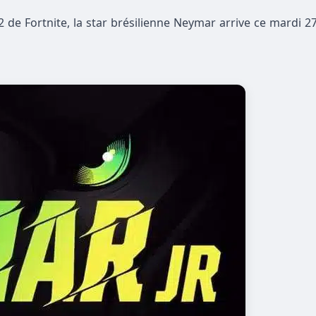
de Fortnite, la star brésilienne Neymar arrive ce mardi 27