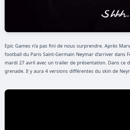
Epic Games n’a pas fini de nous surprendre. Après Marvel
football du Paris Saint-Germain Neymar d’arriver dans F
mardi 27 avril avec un trailer de présentation. Dans ce d
grenade. Il y aura 4 versions différentes du skin de Ney