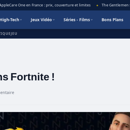
leCare One en France : prix, couverture et limites
The Gentlemen saiso
◆
High-Tech
Jeux Vidéo
Séries - Films
Bons Plans
TIQUEJEU
 Fortnite !
entaire