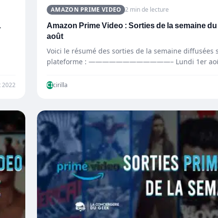
AMAZON PRIME VIDEO
2 min de lecture
1
Amazon Prime Video : Sorties de la semaine du 
août
Voici le résumé des sorties de la semaine diffusées s
plateforme : ————————————– Lundi 1er ao
—————————————…
t 2022
CI
cirilla