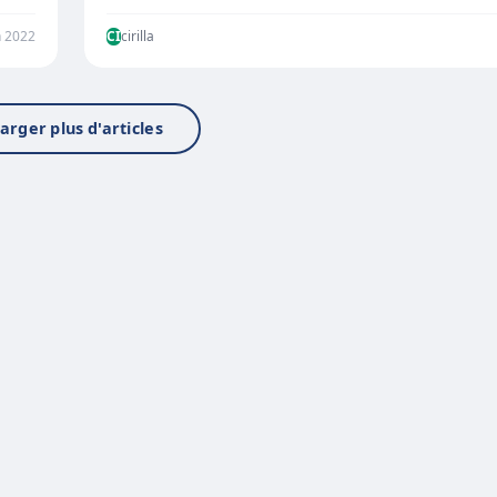
n 2022
CI
cirilla
arger plus d'articles