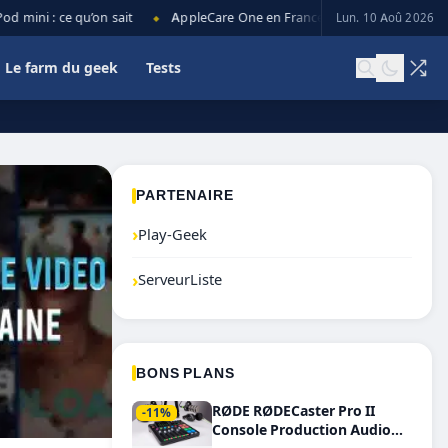
ni : ce qu’on sait
AppleCare One en France : prix, couverture et lim
Lun. 10 Aoû 2026
◆
Le farm du geek
Tests
PARTENAIRE
›
Play-Geek
›
ServeurListe
BONS PLANS
RØDE RØDECaster Pro II
-11%
Console Production Audio