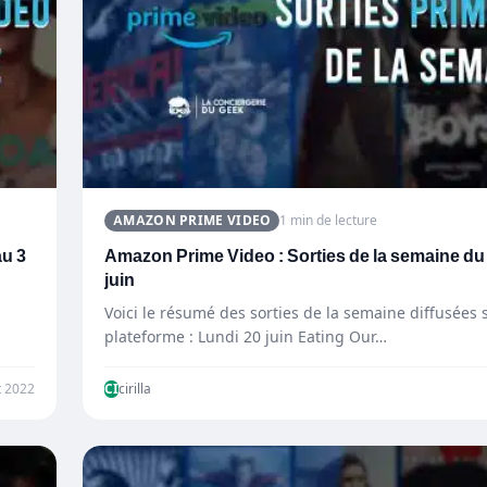
AMAZON PRIME VIDEO
1 min de lecture
au 3
Amazon Prime Video : Sorties de la semaine du
juin
Voici le résumé des sorties de la semaine diffusées s
plateforme : Lundi 20 juin Eating Our…
et 2022
CI
cirilla