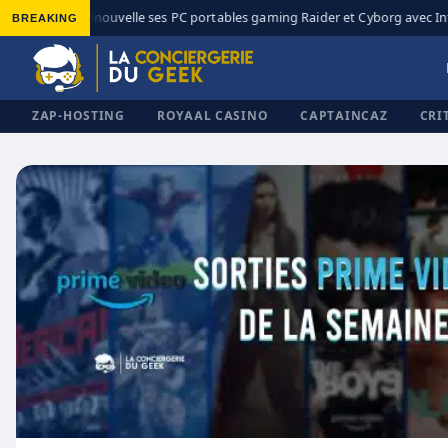
BREAKING
MSI renouvelle ses PC portables gaming Raider et Cyborg avec Intel
◆
ZAP-HOSTING
ROYAAL CASINO
CAPTAINCAZ
CRI
✕