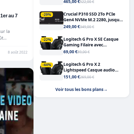
Tout-en-Un, Bluetooth et
465,00 €
522,00 €
Double USB-C
Crucial P310 SSD 2To PCIe
1er au 7
-29%
Gen4 NVMe M.2 2280, jusqu’à
7.100 Mo/s
249,00 €
349,00 €
ur la
ût
Logitech G Pro X SE Casque
-22%
Gaming Filaire avec
Microphone Micro
69,00 €
89,00 €
8 août 2022
détachable DTS Headphone X
7.1
Logitech G Pro X 2
-44%
Lightspeed Casque audio
bluetooth
151,00 €
269,00 €
Voir tous les bons plans
→