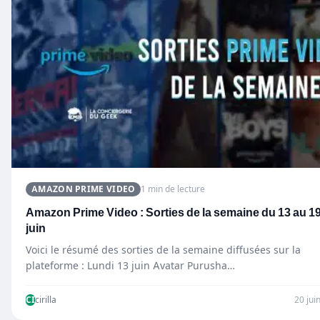
AMAZON PRIME VIDEO
1 min de lecture
Amazon Prime Video : Sorties de la semaine du 13 au 1
juin
Voici le résumé des sorties de la semaine diffusées sur la
plateforme : Lundi 13 juin Avatar Purusha…
CI
cirilla
20 jui