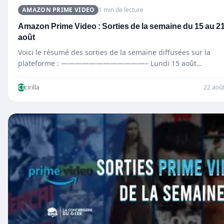
AMAZON PRIME VIDEO
1 min de lecture
Amazon Prime Video : Sorties de la semaine du 15 au 2
août
Voici le résumé des sorties de la semaine diffusées sur la
plateforme : ————————————– Lundi 15 août
—————————————…
CI
cirilla
22 aoû