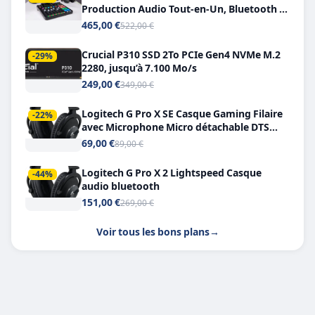
Production Audio Tout-en-Un, Bluetooth et
Double USB-C
465,00 €
522,00 €
Crucial P310 SSD 2To PCIe Gen4 NVMe M.2
-29%
2280, jusqu’à 7.100 Mo/s
249,00 €
349,00 €
Logitech G Pro X SE Casque Gaming Filaire
-22%
avec Microphone Micro détachable DTS
Headphone X 7.1
69,00 €
89,00 €
Logitech G Pro X 2 Lightspeed Casque
-44%
audio bluetooth
151,00 €
269,00 €
Voir tous les bons plans
→