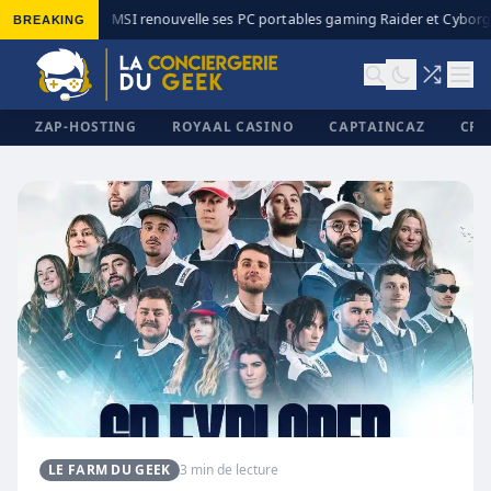
BREAKING
MSI renouvelle ses PC portables gaming Raider et Cyborg 
◆
ZAP-HOSTING
ROYAAL CASINO
CAPTAINCAZ
CRI
✕
LE FARM DU GEEK
3 min de lecture