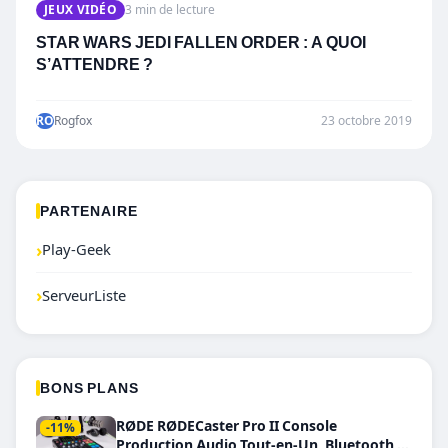
JEUX VIDÉO
3 min de lecture
STAR WARS JEDI FALLEN ORDER : A QUOI
S’ATTENDRE ?
RO
Rogfox
23 octobre 2019
PARTENAIRE
›
Play-Geek
›
ServeurListe
BONS PLANS
RØDE RØDECaster Pro II Console
-11%
Production Audio Tout-en-Un, Bluetooth et