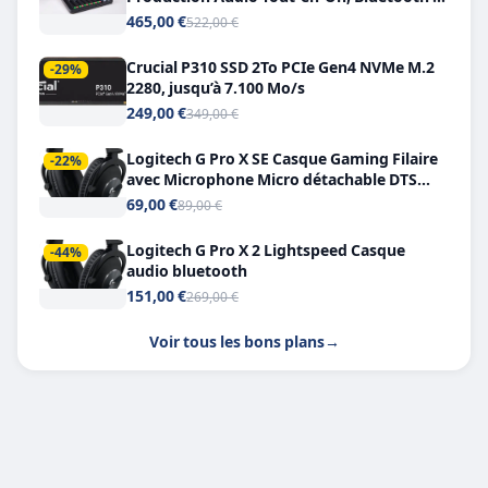
Double USB-C
465,00 €
522,00 €
Crucial P310 SSD 2To PCIe Gen4 NVMe M.2
-29%
2280, jusqu’à 7.100 Mo/s
249,00 €
349,00 €
Logitech G Pro X SE Casque Gaming Filaire
-22%
avec Microphone Micro détachable DTS
Headphone X 7.1
69,00 €
89,00 €
Logitech G Pro X 2 Lightspeed Casque
-44%
audio bluetooth
151,00 €
269,00 €
Voir tous les bons plans
→