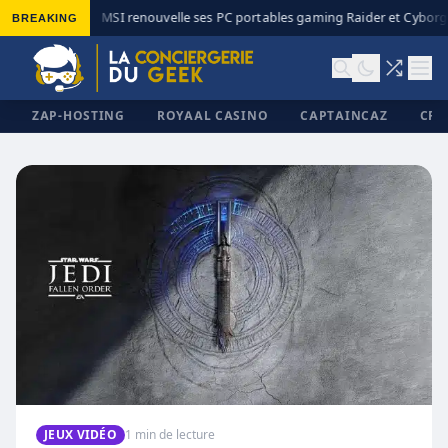
BREAKING
MSI renouvelle ses PC portables gaming Raider et Cyborg 
◆
ZAP-HOSTING
ROYAAL CASINO
CAPTAINCAZ
CRI
✕
JEUX VIDÉO
1 min de lecture