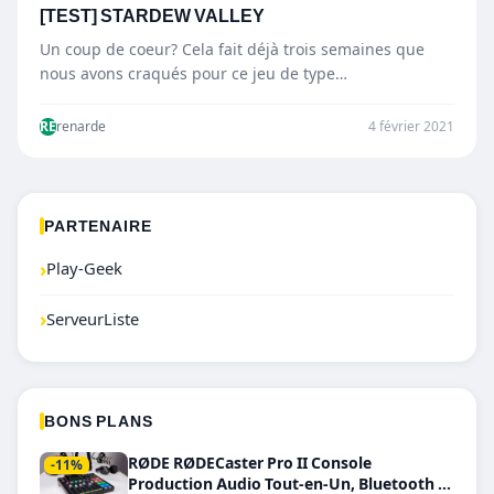
[TEST] STARDEW VALLEY
Un coup de coeur? Cela fait déjà trois semaines que
nous avons craqués pour ce jeu de type…
RE
renarde
4 février 2021
PARTENAIRE
›
Play-Geek
›
ServeurListe
BONS PLANS
RØDE RØDECaster Pro II Console
-11%
Production Audio Tout-en-Un, Bluetooth et