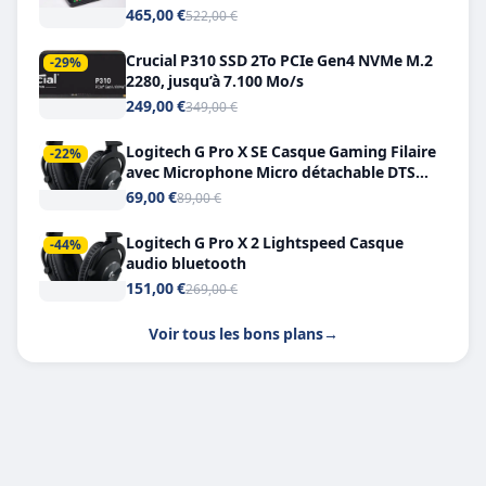
Double USB-C
465,00 €
522,00 €
Crucial P310 SSD 2To PCIe Gen4 NVMe M.2
-29%
2280, jusqu’à 7.100 Mo/s
249,00 €
349,00 €
Logitech G Pro X SE Casque Gaming Filaire
-22%
avec Microphone Micro détachable DTS
Headphone X 7.1
69,00 €
89,00 €
Logitech G Pro X 2 Lightspeed Casque
-44%
audio bluetooth
151,00 €
269,00 €
Voir tous les bons plans
→