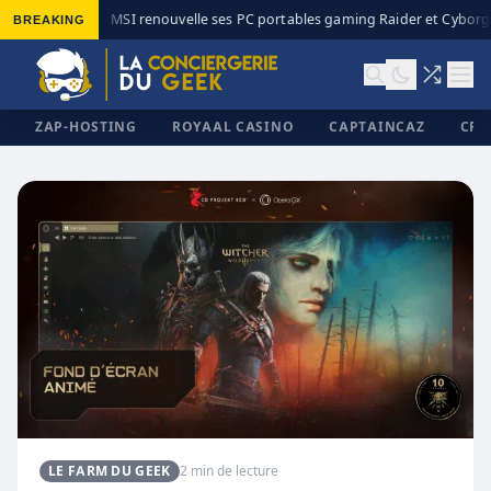
BREAKING
MSI renouvelle ses PC portables gaming Raider et Cyborg 
◆
ZAP-HOSTING
ROYAAL CASINO
CAPTAINCAZ
CRI
✕
LE FARM DU GEEK
2 min de lecture