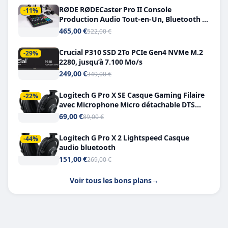
RØDE RØDECaster Pro II Console
-11%
Production Audio Tout-en-Un, Bluetooth et
Double USB-C
465,00 €
522,00 €
Crucial P310 SSD 2To PCIe Gen4 NVMe M.2
-29%
2280, jusqu’à 7.100 Mo/s
249,00 €
349,00 €
Logitech G Pro X SE Casque Gaming Filaire
-22%
avec Microphone Micro détachable DTS
Headphone X 7.1
69,00 €
89,00 €
Logitech G Pro X 2 Lightspeed Casque
-44%
audio bluetooth
151,00 €
269,00 €
Voir tous les bons plans
→