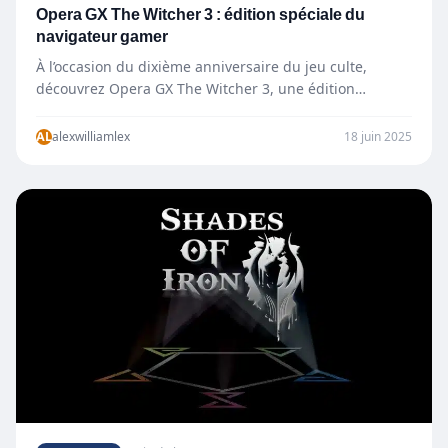
Opera GX The Witcher 3 : édition spéciale du
navigateur gamer
À l’occasion du dixième anniversaire du jeu culte,
découvrez Opera GX The Witcher 3, une édition
spéciale du…
AL
alexwilliamlex
18 juin 2025