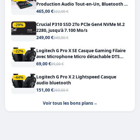
Production Audio Tout-en-Un, Bluetooth et
Double USB-C
465,00 €
522,00 €
Crucial P310 SSD 2To PCIe Gen4 NVMe M.2
-29%
2280, jusqu’à 7.100 Mo/s
249,00 €
349,00 €
Logitech G Pro X SE Casque Gaming Filaire
-22%
avec Microphone Micro détachable DTS
Headphone X 7.1
69,00 €
89,00 €
Logitech G Pro X 2 Lightspeed Casque
-44%
audio bluetooth
151,00 €
269,00 €
Voir tous les bons plans
→