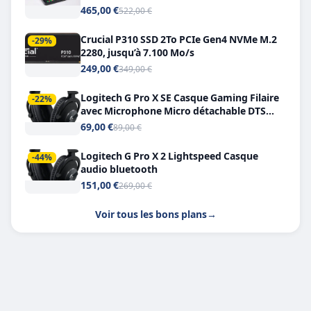
Double USB-C
465,00 €
522,00 €
Crucial P310 SSD 2To PCIe Gen4 NVMe M.2
-29%
2280, jusqu’à 7.100 Mo/s
249,00 €
349,00 €
Logitech G Pro X SE Casque Gaming Filaire
-22%
avec Microphone Micro détachable DTS
Headphone X 7.1
69,00 €
89,00 €
Logitech G Pro X 2 Lightspeed Casque
-44%
audio bluetooth
151,00 €
269,00 €
Voir tous les bons plans
→