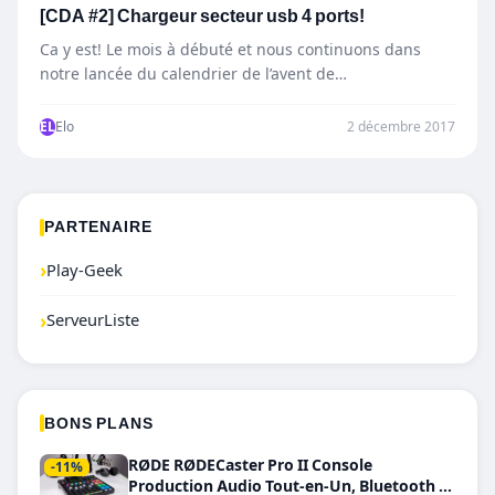
[CDA #2] Chargeur secteur usb 4 ports!
Ca y est! Le mois à débuté et nous continuons dans
notre lancée du calendrier de l’avent de…
EL
Elo
2 décembre 2017
PARTENAIRE
›
Play-Geek
›
ServeurListe
BONS PLANS
RØDE RØDECaster Pro II Console
-11%
Production Audio Tout-en-Un, Bluetooth et