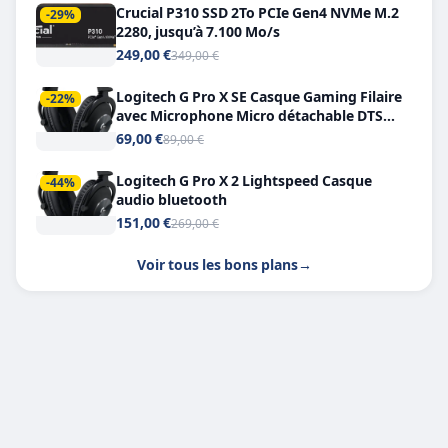
Crucial P310 SSD 2To PCIe Gen4 NVMe M.2
-29%
2280, jusqu’à 7.100 Mo/s
249,00 €
349,00 €
Logitech G Pro X SE Casque Gaming Filaire
-22%
avec Microphone Micro détachable DTS
Headphone X 7.1
69,00 €
89,00 €
Logitech G Pro X 2 Lightspeed Casque
-44%
audio bluetooth
151,00 €
269,00 €
Voir tous les bons plans
→