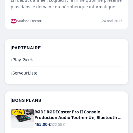
En début d’année , Logitech , la firme qu’on ne présente
plus dans le domaine du périphérique informatique…
MA
Matheo Dector
24 mai 2017
PARTENAIRE
›
Play-Geek
›
ServeurListe
BONS PLANS
RØDE RØDECaster Pro II Console
-11%
Production Audio Tout-en-Un, Bluetooth et
Double USB-C
465,00 €
522,00 €