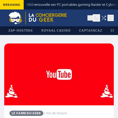
BREAKING
MSI renouvelle ses PC portables gaming Raider et Cyborg 
◆
ZAP-HOSTING
ROYAAL CASINO
CAPTAINCAZ
CRI
✕
LE FARM DU GEEK
2 min de lecture