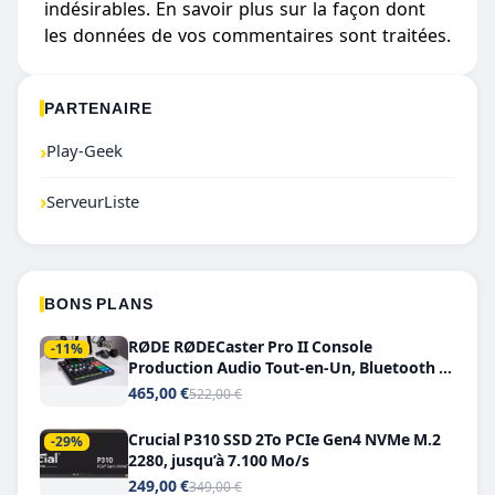
indésirables.
En savoir plus sur la façon dont
les données de vos commentaires sont traitées
.
PARTENAIRE
›
Play-Geek
›
ServeurListe
BONS PLANS
RØDE RØDECaster Pro II Console
-11%
Production Audio Tout-en-Un, Bluetooth et
Double USB-C
465,00 €
522,00 €
Crucial P310 SSD 2To PCIe Gen4 NVMe M.2
-29%
2280, jusqu’à 7.100 Mo/s
249,00 €
349,00 €