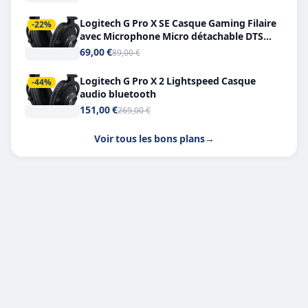
Logitech G Pro X SE Casque Gaming Filaire
-22%
avec Microphone Micro détachable DTS
Headphone X 7.1
69,00 €
89,00 €
Logitech G Pro X 2 Lightspeed Casque
-44%
audio bluetooth
151,00 €
269,00 €
Voir tous les bons plans
→