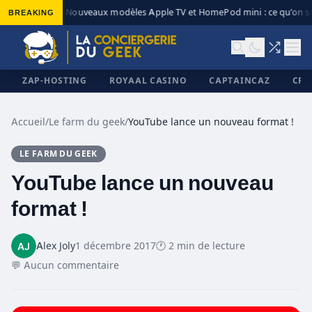
BREAKING
Nouveaux modèles Apple TV et HomePod mini : ce qu’on sa
◆
ZAP-HOSTING
ROYAAL CASINO
CAPTAINCAZ
CRI
Accueil
/
Le farm du geek
/
YouTube lance un nouveau format !
LE FARM DU GEEK
✕
YouTube lance un nouveau
format !
Alex Joly
1 décembre 2017
🕐 2 min de lecture
💬 Aucun commentaire