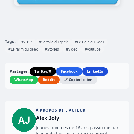
Tags :
#2017
#La toile du geek
#Le Coin du Geek
#Le farm du geek
#Stories
#vidéo
#youtube
Partager :
Twitter/X
Facebook
LinkedIn
WhatsApp
Reddit
🔗 Copier le lien
À PROPOS DE L'AUTEUR
Alex Joly
Jeunes hommes de 16 ans passionné par
le monde higt-tech, principalement