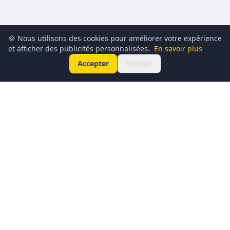
🍪 Nous utilisons des cookies pour améliorer votre expérience
et afficher des publicités personnalisées.
En savoir plus
Accepter
Refuser
Conciergerie du Geek est un média dédié à l’actualité
technologique, au gaming, à la culture geek et au