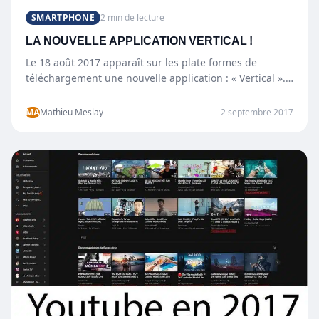
SMARTPHONE
2 min de lecture
LA NOUVELLE APPLICATION VERTICAL !
Le 18 août 2017 apparaît sur les plate formes de
téléchargement une nouvelle application : « Vertical ».
Le principe est…
MA
Mathieu Meslay
2 septembre 2017