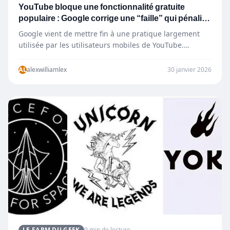
YouTube bloque une fonctionnalité gratuite
populaire : Google corrige une “faille” qui pénalise
les utilisateurs
Google vient de mettre fin à une pratique largement
utilisée par les utilisateurs mobiles de YouTube.
Présentée comme…
AL
alexwilliamlex
30 janvier 2026
LE FARM DU GEEK
9 min de lecture