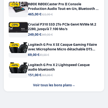
RØDE RØDECaster Pro II Console
-11%
Production Audio Tout-en-Un, Bluetooth et
Double USB-C
465,00 €
522,00 €
Crucial P310 SSD 2To PCIe Gen4 NVMe M.2
-29%
2280, jusqu’à 7.100 Mo/s
249,00 €
349,00 €
Logitech G Pro X SE Casque Gaming Filaire
-22%
avec Microphone Micro détachable DTS
Headphone X 7.1
69,00 €
89,00 €
Logitech G Pro X 2 Lightspeed Casque
-44%
audio bluetooth
151,00 €
269,00 €
Voir tous les bons plans
→