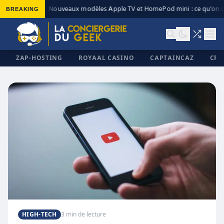
BREAKING
Nouveaux modèles Apple TV et HomePod mini : ce qu’on sa
◆
ZAP-HOSTING
ROYAAL CASINO
CAPTAINCAZ
CRI
✕
HIGH-TECH
3 min de lecture