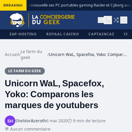
BREAKING
MSI renouvelle ses PC portables gaming Raider et Cyborg avec I
◆
ZAP-HOSTING
ROYAAL CASINO
CAPTAINCAZ
CRI
Le farm du
Accueil
/
/
Unicorn WaL, Spacefox, Yoko: Comparons les marques de youtubers
geek
✕
LE FARM DU GEEK
Unicorn WaL, Spacefox,
Yoko: Comparons les
marques de youtubers
SheldorAzeroth
6 mai 2020
🕐 9 min de lecture
💬 Aucun commentaire