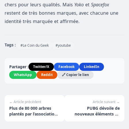
chers pour leurs qualités. Mais
Yoko
et
Spacefox
restent de très bonnes marques, avec chacune une
identité très marquée et affirmée.
Tags :
#Le Coin du Geek
#youtube
Partager :
Twitter/X
Facebook
LinkedIn
WhatsApp
Reddit
🔗 Copier le lien
← Article précédent
Article suivant →
Plus de 80 000 arbres
PUBG dévoile de
plantés par l’association
nouveaux éléments de
Eden Reforestation
lore inédits avec le
Projects et gamigo
célèbre Jonathan Frakes