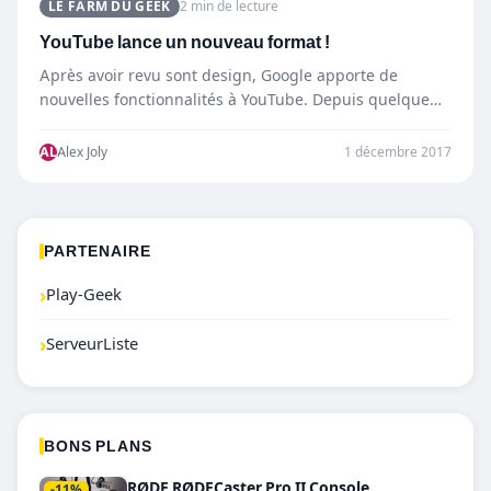
LE FARM DU GEEK
2 min de lecture
YouTube lance un nouveau format !
Après avoir revu sont design, Google apporte de
nouvelles fonctionnalités à YouTube. Depuis quelque
temps YouTube, teste un…
AL
Alex Joly
1 décembre 2017
PARTENAIRE
›
Play-Geek
›
ServeurListe
BONS PLANS
RØDE RØDECaster Pro II Console
-11%