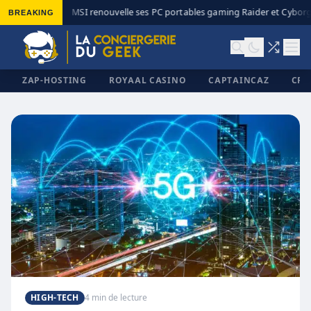
BREAKING
MSI renouvelle ses PC portables gaming Raider et Cyborg 
◆
ZAP-HOSTING
ROYAAL CASINO
CAPTAINCAZ
CRI
✕
HIGH-TECH
4 min de lecture