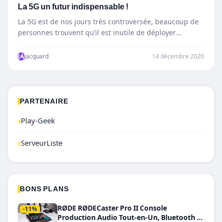
La 5G un futur indispensable !
La 5G est de nos jours très controversée, beaucoup de
personnes trouvent qu’il est inutile de déployer
autant…
JA
jacquard
14 décembre 2020
PARTENAIRE
›
Play-Geek
›
ServeurListe
BONS PLANS
RØDE RØDECaster Pro II Console
-11%
Production Audio Tout-en-Un, Bluetooth et