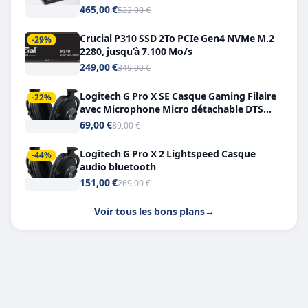
Double USB-C
465,00 €
522,00 €
Crucial P310 SSD 2To PCIe Gen4 NVMe M.2
-29%
2280, jusqu’à 7.100 Mo/s
249,00 €
349,00 €
Logitech G Pro X SE Casque Gaming Filaire
-22%
avec Microphone Micro détachable DTS
Headphone X 7.1
69,00 €
89,00 €
Logitech G Pro X 2 Lightspeed Casque
-44%
audio bluetooth
151,00 €
269,00 €
Voir tous les bons plans
→