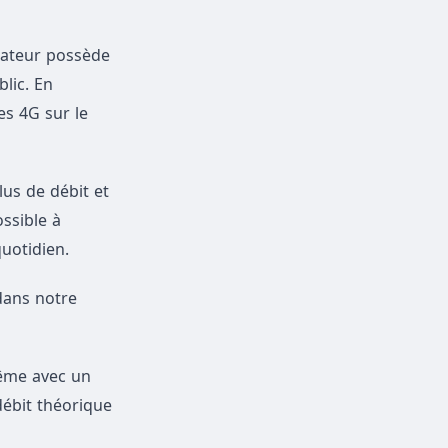
rateur possède
blic. En
es 4G sur le
us de débit et
ssible à
uotidien.
dans notre
Même avec un
débit théorique