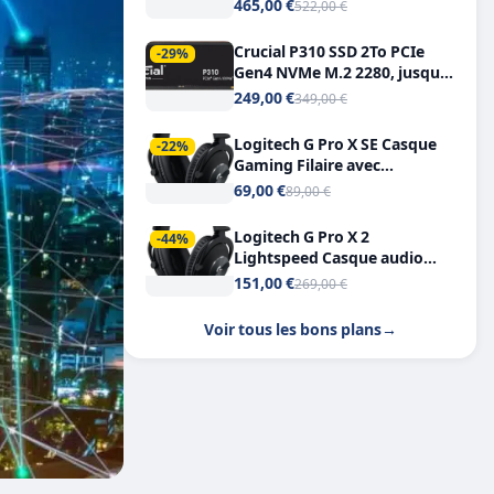
Tout-en-Un, Bluetooth et
465,00 €
522,00 €
Double USB-C
Crucial P310 SSD 2To PCIe
-29%
Gen4 NVMe M.2 2280, jusqu’à
7.100 Mo/s
249,00 €
349,00 €
Logitech G Pro X SE Casque
-22%
Gaming Filaire avec
Microphone Micro
69,00 €
89,00 €
détachable DTS Headphone X
7.1
Logitech G Pro X 2
-44%
Lightspeed Casque audio
bluetooth
151,00 €
269,00 €
Voir tous les bons plans
→