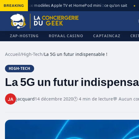
BREAKING
Nouveaux modèles Apple TV et HomePod mini : ce qu’on sait
Ap
◆
◆
ZAP-HOSTING
ROYAAL CASINO
CAPTAINCAZ
CRI
Accueil
/
High-Tech
/
La 5G un futur indispensable !
HIGH-TECH
✕
La 5G un futur indispensa
jacquard
14 décembre 2020
🕐 4 min de lecture
💬 Aucun c