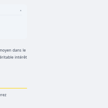
▲
 moyen dans le
ritable intérêt
érez