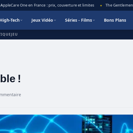
pleCare One en France : prix, couverture et limites
The Gentlemen sais
◆
High-Tech
Jeux Vidéo
Séries - Films
Bons Plans
TIQUEJEU
ble !
ommentaire