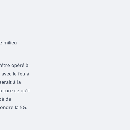
e milieu
’être opéré à
avec le feu à
erait à la
iture ce qu’il
ipé de
ondre la 5G.