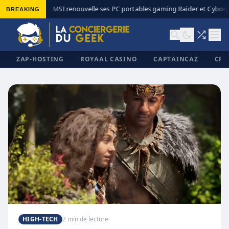
BREAKING
MSI renouvelle ses PC portables gaming Raider et Cyborg 
◆
ZAP-HOSTING
ROYAAL CASINO
CAPTAINCAZ
CRI
✕
HIGH-TECH
2 min de lecture