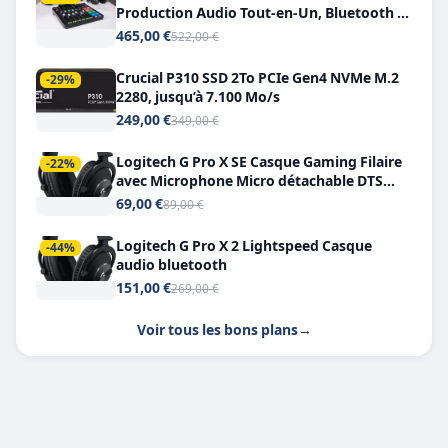
Production Audio Tout-en-Un, Bluetooth et
Double USB-C
465,00 €
522,00 €
Crucial P310 SSD 2To PCIe Gen4 NVMe M.2
-29%
2280, jusqu’à 7.100 Mo/s
249,00 €
349,00 €
Logitech G Pro X SE Casque Gaming Filaire
-22%
avec Microphone Micro détachable DTS
Headphone X 7.1
69,00 €
89,00 €
Logitech G Pro X 2 Lightspeed Casque
-44%
audio bluetooth
151,00 €
269,00 €
Voir tous les bons plans
→