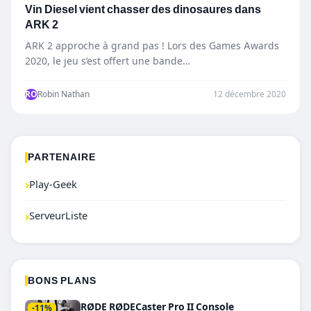
Vin Diesel vient chasser des dinosaures dans
ARK 2
ARK 2 approche à grand pas ! Lors des Games Awards
2020, le jeu s’est offert une bande…
RO
Robin Nathan
12 décembre 2020
PARTENAIRE
›
Play-Geek
›
ServeurListe
BONS PLANS
RØDE RØDECaster Pro II Console
-11%