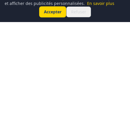
et afficher des publicités personnalisées.
En savoir plus
Accepter
Refuser
Conciergerie du Geek est un média dédié à l’actualité
technologique, au gaming, à la culture geek et au
numérique. Chaque jour, nous partageons les dernières
nouveautés, tendances et innovations à travers un contenu
clair, accessible et passionné.