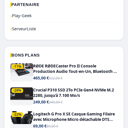
PARTENAIRE
›
Play-Geek
›
ServeurListe
BONS PLANS
RØDE RØDECaster Pro II Console
-11%
Production Audio Tout-en-Un, Bluetooth et
Double USB-C
465,00 €
522,00 €
Crucial P310 SSD 2To PCIe Gen4 NVMe M.2
-29%
2280, jusqu’à 7.100 Mo/s
249,00 €
349,00 €
Logitech G Pro X SE Casque Gaming Filaire
-22%
avec Microphone Micro détachable DTS
Headphone X 7.1
69,00 €
89,00 €