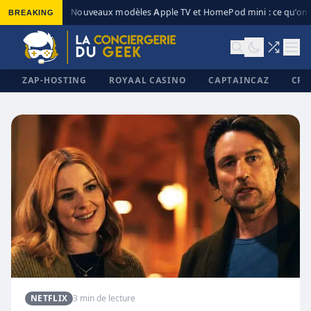
BREAKING
Nouveaux modèles Apple TV et HomePod mini : ce qu’on s
◆
ZAP-HOSTING
ROYAAL CASINO
CAPTAINCAZ
CRI
✕
NETFLIX
3 min de lecture