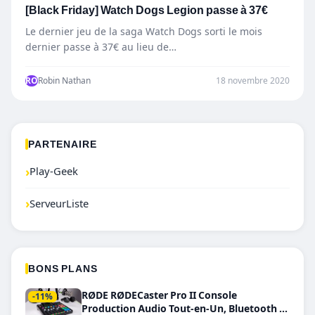
[Black Friday] Watch Dogs Legion passe à 37€
Le dernier jeu de la saga Watch Dogs sorti le mois
dernier passe à 37€ au lieu de…
RO
Robin Nathan
18 novembre 2020
PARTENAIRE
›
Play-Geek
›
ServeurListe
BONS PLANS
RØDE RØDECaster Pro II Console
-11%
Production Audio Tout-en-Un, Bluetooth et