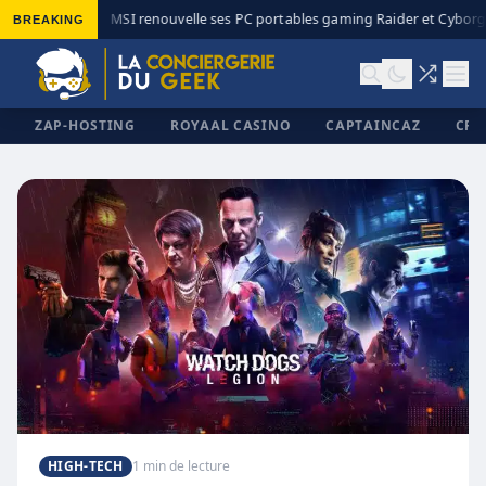
BREAKING
MSI renouvelle ses PC portables gaming Raider et Cyborg 
◆
ZAP-HOSTING
ROYAAL CASINO
CAPTAINCAZ
CRI
✕
HIGH-TECH
1 min de lecture