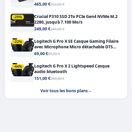
Double USB-C
465,00 €
522,00 €
Crucial P310 SSD 2To PCIe Gen4 NVMe M.2
-29%
2280, jusqu’à 7.100 Mo/s
249,00 €
349,00 €
Logitech G Pro X SE Casque Gaming Filaire
-22%
avec Microphone Micro détachable DTS
Headphone X 7.1
69,00 €
89,00 €
Logitech G Pro X 2 Lightspeed Casque
-44%
audio bluetooth
151,00 €
269,00 €
Voir tous les bons plans
→