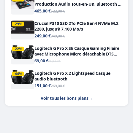
Production Audio Tout-en-Un, Bluetooth et
Double USB-C
465,00 €
522,00 €
Crucial P310 SSD 2To PCIe Gen4 NVMe M.2
-29%
2280, jusqu’à 7.100 Mo/s
249,00 €
349,00 €
Logitech G Pro X SE Casque Gaming Filaire
-22%
avec Microphone Micro détachable DTS
Headphone X 7.1
69,00 €
89,00 €
Logitech G Pro X 2 Lightspeed Casque
-44%
audio bluetooth
151,00 €
269,00 €
Voir tous les bons plans
→