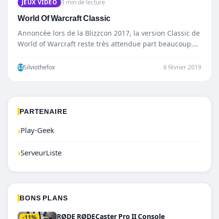
JEUX VIDÉO
3 min de lecture
World Of Warcraft Classic
Annoncée lors de la Blizzcon 2017, la version Classic de
World of Warcraft reste très attendue part beaucoup.…
SI
Silviothefox
8 février 2019
PARTENAIRE
›
Play-Geek
›
ServeurListe
BONS PLANS
RØDE RØDECaster Pro II Console
-11%