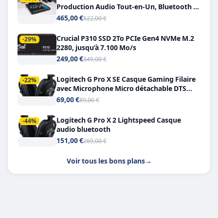
Production Audio Tout-en-Un, Bluetooth et
Double USB-C
465,00 €
522,00 €
Crucial P310 SSD 2To PCIe Gen4 NVMe M.2
-29%
2280, jusqu’à 7.100 Mo/s
249,00 €
349,00 €
Logitech G Pro X SE Casque Gaming Filaire
-22%
avec Microphone Micro détachable DTS
Headphone X 7.1
69,00 €
89,00 €
Logitech G Pro X 2 Lightspeed Casque
-44%
audio bluetooth
151,00 €
269,00 €
Voir tous les bons plans
→