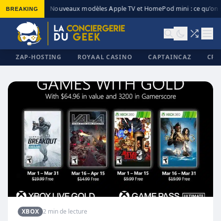
BREAKING
Nouveaux modèles Apple TV et HomePod mini : ce qu’on s
◆
ZAP-HOSTING
ROYAAL CASINO
CAPTAINCAZ
CRI
✕
XBOX
2 min de lecture