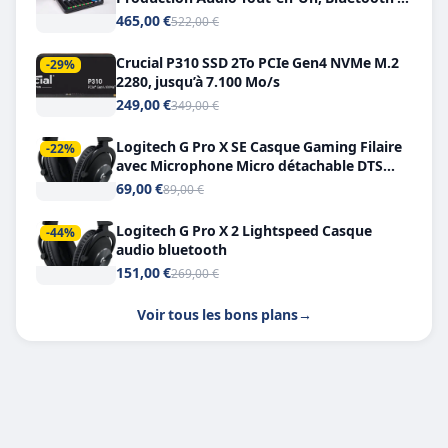
Double USB-C
465,00 €
522,00 €
Crucial P310 SSD 2To PCIe Gen4 NVMe M.2
-29%
2280, jusqu’à 7.100 Mo/s
249,00 €
349,00 €
Logitech G Pro X SE Casque Gaming Filaire
-22%
avec Microphone Micro détachable DTS
Headphone X 7.1
69,00 €
89,00 €
Logitech G Pro X 2 Lightspeed Casque
-44%
audio bluetooth
151,00 €
269,00 €
Voir tous les bons plans
→