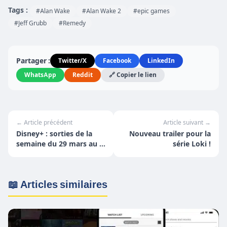
Tags :
#Alan Wake
#Alan Wake 2
#epic games
#Jeff Grubb
#Remedy
Partager :
Twitter/X
Facebook
LinkedIn
WhatsApp
Reddit
🔗 Copier le lien
← Article précédent
Article suivant →
Disney+ : sorties de la
Nouveau trailer pour la
semaine du 29 mars au 4
série Loki !
avril
📖 Articles similaires