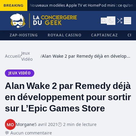
BREAKING
Nouveaux modèles Apple TV et HomePod mini : ce qu’on s
◆
ZAP-HOSTING
ROYAAL CASINO
CAPTAINCAZ
CRI
Jeux
Accueil
/
/
Alan Wake 2 par Remedy déjà en développement pour sortir sur L’Epic Games Store
Vidéo
✕
JEUX VIDÉO
Alan Wake 2 par Remedy déjà
en développement pour sortir
sur L’Epic Games Store
Morgane
5 avril 2021
🕐 2 min de lecture
💬 Aucun commentaire