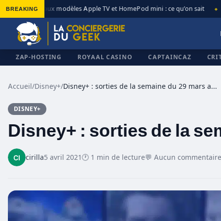
BREAKING
Nouveaux modèles Apple TV et HomePod mini : ce qu’on sait
A
◆
◆
ZAP-HOSTING
ROYAAL CASINO
CAPTAINCAZ
CRI
Accueil
/
Disney+
/
Disney+ : sorties de la semaine du 29 mars au 4 avril
DISNEY+
✕
Disney+ : sorties de la se
cirilla
5 avril 2021
🕐 1 min de lecture
💬 Aucun commentair