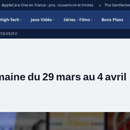
ppleCare One en France : prix, couverture et limites
The Gentlemen sai
◆
High-Tech
Jeux Vidéo
Séries - Films
Bons Plans
TIQUEJEU
maine du 29 mars au 4 avril
e