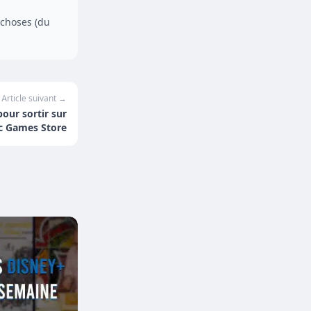
 choses (du
Article suivant →
ur sortir sur
ic Games Store