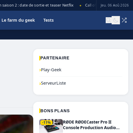
son 2 : date de sortie et teaser Netflix
Call of Duty: Black Ops 7 lanc
Jeu. 06 Aoû 2026
◆
Le farm du geek
Tests
PARTENAIRE
›
Play-Geek
›
ServeurListe
BONS PLANS
RØDE RØDECaster Pro II
-11%
Console Production Audio