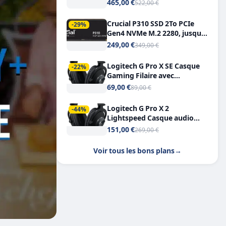
Tout-en-Un, Bluetooth et
465,00 €
522,00 €
Double USB-C
Crucial P310 SSD 2To PCIe
-29%
Gen4 NVMe M.2 2280, jusqu’à
7.100 Mo/s
249,00 €
349,00 €
Logitech G Pro X SE Casque
-22%
Gaming Filaire avec
Microphone Micro
69,00 €
89,00 €
détachable DTS Headphone X
7.1
Logitech G Pro X 2
-44%
Lightspeed Casque audio
bluetooth
151,00 €
269,00 €
Voir tous les bons plans
→