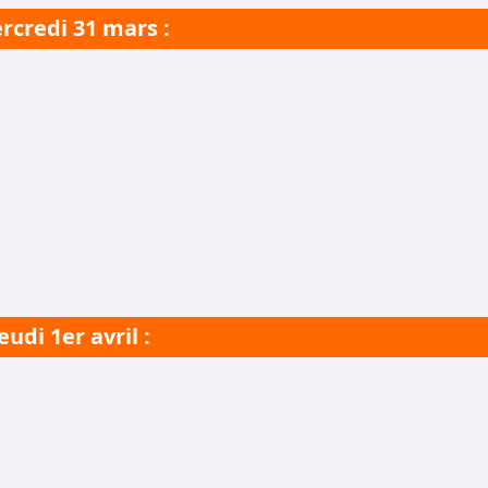
rcredi 31 mars :
eudi 1er avril :