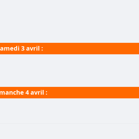
amedi 3 avril :
manche 4 avril :