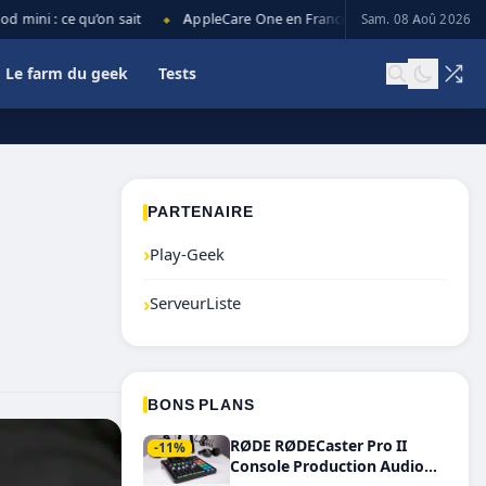
ini : ce qu’on sait
AppleCare One en France : prix, couverture et li
Sam. 08 Aoû 2026
◆
Le farm du geek
Tests
PARTENAIRE
›
Play-Geek
›
ServeurListe
BONS PLANS
RØDE RØDECaster Pro II
-11%
Console Production Audio