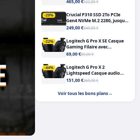
Tout-en-Un, Bluetooth et
465,00 €
522,00 €
Double USB-C
Crucial P310 SSD 2To PCIe
-29%
Gen4 NVMe M.2 2280, jusqu’à
7.100 Mo/s
249,00 €
349,00 €
Logitech G Pro X SE Casque
-22%
Gaming Filaire avec
Microphone Micro
69,00 €
89,00 €
détachable DTS Headphone X
7.1
Logitech G Pro X 2
-44%
Lightspeed Casque audio
bluetooth
151,00 €
269,00 €
Voir tous les bons plans
→