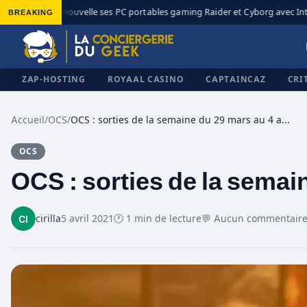
BREAKING
MSI renouvelle ses PC portables gaming Raider et Cyborg avec Intel
◆
ZAP-HOSTING
ROYAAL CASINO
CAPTAINCAZ
CRI
Accueil
/
OCS
/
OCS : sorties de la semaine du 29 mars au 4 avril
OCS
✕
OCS : sorties de la semain
cirilla
5 avril 2021
🕐 1 min de lecture
💬 Aucun commentair