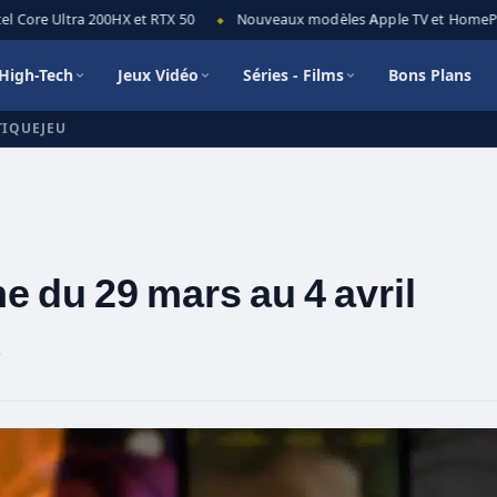
 Core Ultra 200HX et RTX 50
Nouveaux modèles Apple TV et HomePod m
◆
High-Tech
Jeux Vidéo
Séries - Films
Bons Plans
TIQUEJEU
e du 29 mars au 4 avril
e