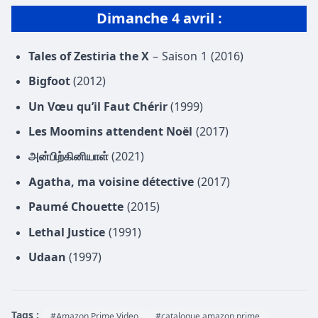
Dimanche 4 avril :
Tales of Zestiria the X
– Saison 1 (2016)
Bigfoot
(2012)
Un Vœu qu’il Faut Chérir
(1999)
Les Moomins attendent Noël
(2017)
அன்பிற்கினியாள்
(2021)
Agatha, ma voisine détective
(2017)
Paumé Chouette
(2015)
Lethal Justice
(1991)
Udaan
(1997)
Tags :
#Amazon Prime Video
#catalogue amazon prime