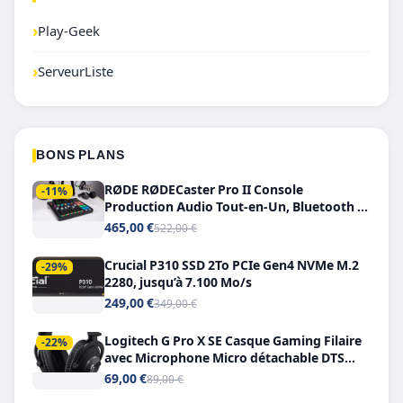
›
Play-Geek
›
ServeurListe
BONS PLANS
RØDE RØDECaster Pro II Console
-11%
Production Audio Tout-en-Un, Bluetooth et
Double USB-C
465,00 €
522,00 €
Crucial P310 SSD 2To PCIe Gen4 NVMe M.2
-29%
2280, jusqu’à 7.100 Mo/s
249,00 €
349,00 €
Logitech G Pro X SE Casque Gaming Filaire
-22%
avec Microphone Micro détachable DTS
Headphone X 7.1
69,00 €
89,00 €