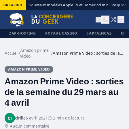
BREAKING
Nouveaux modèles Apple TV et HomePod mini : ce qu’on s
◆
ZAP-HOSTING
ROYAAL CASINO
CAPTAINCAZ
CRI
Amazon prime
Accueil
/
/
Amazon Prime Video : sorties de la semaine du 29 mars au 4 avril
video
✕
AMAZON PRIME VIDEO
Amazon Prime Video : sorties
de la semaine du 29 mars au
4 avril
cirilla
5 avril 2021
🕐 2 min de lecture
💬 Aucun commentaire