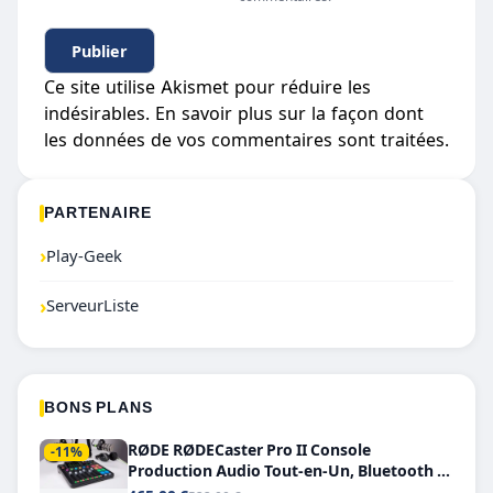
Ce site utilise Akismet pour réduire les
indésirables.
En savoir plus sur la façon dont
les données de vos commentaires sont traitées
.
PARTENAIRE
›
Play-Geek
›
ServeurListe
BONS PLANS
RØDE RØDECaster Pro II Console
-11%
Production Audio Tout-en-Un, Bluetooth et
Double USB-C