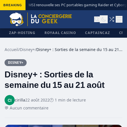
BREAKING
MSI renouvelle ses PC portables gaming Raider et Cyborg a
◆
ZAP-HOSTING
ROYAAL CASINO
CAPTAINCAZ
CRI
Accueil
/
Disney+
/
Disney+ : Sorties de la semaine du 15 au 21 août
DISNEY+
✕
Disney+ : Sorties de la
semaine du 15 au 21 août
cirilla
22 août 2022
🕐 1 min de lecture
💬 Aucun commentaire