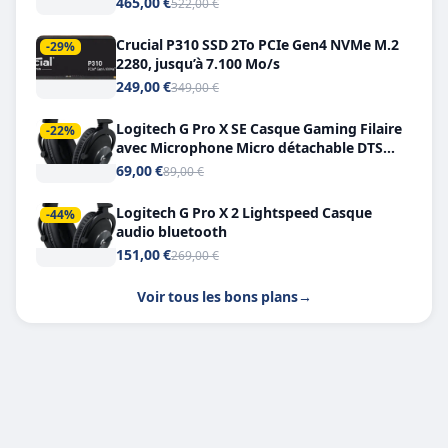
465,00 €
522,00 €
Crucial P310 SSD 2To PCIe Gen4 NVMe M.2
-29%
2280, jusqu’à 7.100 Mo/s
249,00 €
349,00 €
Logitech G Pro X SE Casque Gaming Filaire
-22%
avec Microphone Micro détachable DTS
Headphone X 7.1
69,00 €
89,00 €
Logitech G Pro X 2 Lightspeed Casque
-44%
audio bluetooth
151,00 €
269,00 €
Voir tous les bons plans
→