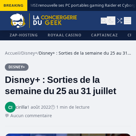
BREAKING
MSI renouvelle ses PC portables gaming Raider et Cyborg a
◆
ZAP-HOSTING
ROYAAL CASINO
CAPTAINCAZ
CRI
Accueil
/
Disney+
/
Disney+ : Sorties de la semaine du 25 au 31 juillet
DISNEY+
✕
Disney+ : Sorties de la
semaine du 25 au 31 juillet
cirilla
1 août 2022
🕐 1 min de lecture
💬 Aucun commentaire