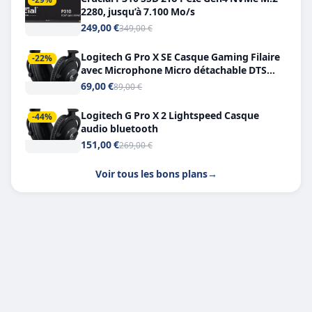
2280, jusqu’à 7.100 Mo/s
249,00 €
349,00 €
Logitech G Pro X SE Casque Gaming Filaire
-22%
avec Microphone Micro détachable DTS
Headphone X 7.1
69,00 €
89,00 €
Logitech G Pro X 2 Lightspeed Casque
-44%
audio bluetooth
151,00 €
269,00 €
Voir tous les bons plans
→