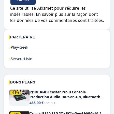
Ce site utilise Akismet pour réduire les
indésirables.
En savoir plus sur la façon dont
les données de vos commentaires sont traitées
.
PARTENAIRE
›
Play-Geek
›
ServeurListe
BONS PLANS
RØDE RØDECaster Pro II Console
-11%
Production Audio Tout-en-Un, Bluetooth et
Double USB-C
465,00 €
522,00 €
Crucial P310 SSD 2To PCIe Gen4 NVMe M.2
-29%