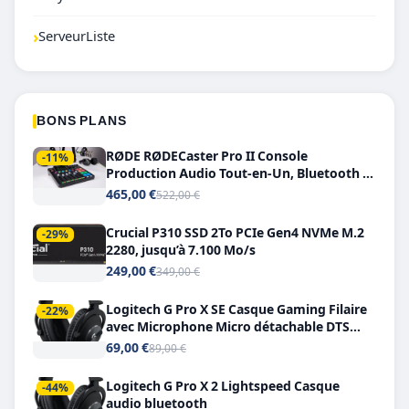
›
ServeurListe
BONS PLANS
RØDE RØDECaster Pro II Console
-11%
Production Audio Tout-en-Un, Bluetooth et
Double USB-C
465,00 €
522,00 €
Crucial P310 SSD 2To PCIe Gen4 NVMe M.2
-29%
2280, jusqu’à 7.100 Mo/s
249,00 €
349,00 €
Logitech G Pro X SE Casque Gaming Filaire
-22%
avec Microphone Micro détachable DTS
Headphone X 7.1
69,00 €
89,00 €
Logitech G Pro X 2 Lightspeed Casque
-44%
audio bluetooth