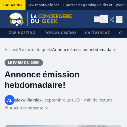
BREAKING
MSI renouvelle ses PC portables gaming Raider et Cyborg a
◆
ZAP-HOSTING
ROYAAL CASINO
CAPTAINCAZ
CRI
Accueil
/
Le farm du geek
/
Annonce émission hebdomadaire!
LE FARM DU GEEK
✕
Annonce émission
hebdomadaire!
alexwilliamlex
3 septembre 2018
🕐 1 min de lecture
💬 Aucun commentaire