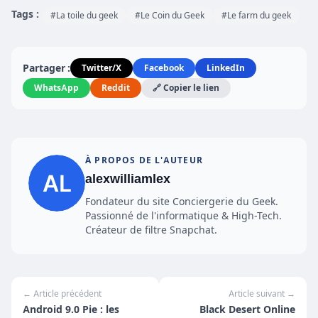
Tags :
#La toile du geek
#Le Coin du Geek
#Le farm du geek
Partager :
Twitter/X
Facebook
LinkedIn
WhatsApp
Reddit
🔗 Copier le lien
À PROPOS DE L'AUTEUR
alexwilliamlex
Fondateur du site Conciergerie du Geek.
Passionné de l'informatique & High-Tech.
Créateur de filtre Snapchat.
← Article précédent
Article suivant →
Android 9.0 Pie : les
Black Desert Online