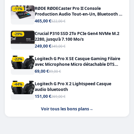
RØDE RØDECaster Pro II Console
-11%
Production Audio Tout-en-Un, Bluetooth et
Double USB-C
465,00 €
522,00 €
Crucial P310 SSD 2To PCIe Gen4 NVMe M.2
-29%
2280, jusqu’à 7.100 Mo/s
249,00 €
349,00 €
Logitech G Pro X SE Casque Gaming Filaire
-22%
avec Microphone Micro détachable DTS
Headphone X 7.1
69,00 €
89,00 €
Logitech G Pro X 2 Lightspeed Casque
-44%
audio bluetooth
151,00 €
269,00 €
Voir tous les bons plans
→