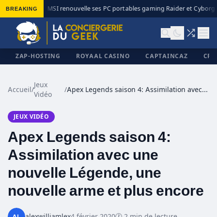
BREAKING
MSI renouvelle ses PC portables gaming Raider et Cyborg a
◆
ZAP-HOSTING
ROYAAL CASINO
CAPTAINCAZ
CRI
Jeux
Accueil
/
/
Apex Legends saison 4: Assimilation avec une nouvelle Légende, une nouvelle arme et plus encore
Vidéo
✕
JEUX VIDÉO
Apex Legends saison 4:
Assimilation avec une
nouvelle Légende, une
nouvelle arme et plus encore
alexwilliamlex
4 février 2020
🕐 2 min de lecture