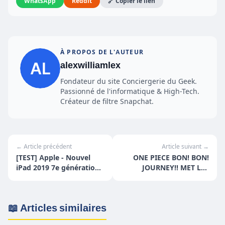
WhatsApp
Reddit
🔗 Copier le lien
À PROPOS DE L'AUTEUR
alexwilliamlex
Fondateur du site Conciergerie du Geek.
Passionné de l'informatique & High-Tech.
Créateur de filtre Snapchat.
← Article précédent
Article suivant →
[TEST] Apple - Nouvel
ONE PIECE BON! BON!
iPad 2019 7e génération
JOURNEY!! MET LES
notre avis
VOILES POUR
D'ADORABLES
AVENTURES CETTE
📖 Articles similaires
ANNÉE