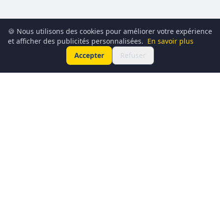
🍪 Nous utilisons des cookies pour améliorer votre expérience
et afficher des publicités personnalisées.
En savoir plus
Accepter
Refuser
Conciergerie du Geek est un média dédié à l’actualité
technologique, au gaming, à la culture geek et au