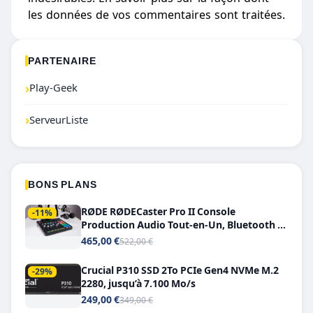
les données de vos commentaires sont traitées
.
PARTENAIRE
›
Play-Geek
›
ServeurListe
BONS PLANS
RØDE RØDECaster Pro II Console
-11%
Production Audio Tout-en-Un, Bluetooth et
Double USB-C
465,00 €
522,00 €
Crucial P310 SSD 2To PCIe Gen4 NVMe M.2
-29%
2280, jusqu’à 7.100 Mo/s
249,00 €
349,00 €