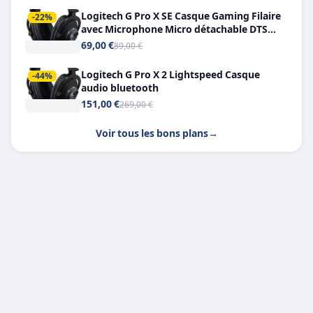
Logitech G Pro X SE Casque Gaming Filaire
-22%
avec Microphone Micro détachable DTS
Headphone X 7.1
69,00 €
89,00 €
Logitech G Pro X 2 Lightspeed Casque
-44%
audio bluetooth
151,00 €
269,00 €
Voir tous les bons plans
→