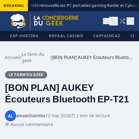
BREAKING
MSI renouvelle ses PC portables gaming Raider et Cyborg a
◆
ZAP-HOSTING
ROYAAL CASINO
CAPTAINCAZ
CRI
Le farm du
Accueil
/
/
[BON PLAN] AUKEY Écouteurs Bluetooth EP-T21
geek
✕
LE FARM DU GEEK
[BON PLAN] AUKEY
Écouteurs Bluetooth EP-T21
alexwilliamlex
12 mai 2020
🕐 2 min de lecture
💬 Aucun commentaire