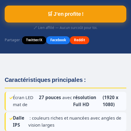
🛒 J'en profite !
🔗 Lien affilié — Aucun surcoût pour toi.
Partager :
Twitter/X
Facebook
Reddit
Caractéristiques principales :
Écran LED
27 pouces
avec
résolution
(1920 x
mat de
Full HD
1080)
Dalle
: couleurs riches et nuancées avec angles de
IPS
vision larges