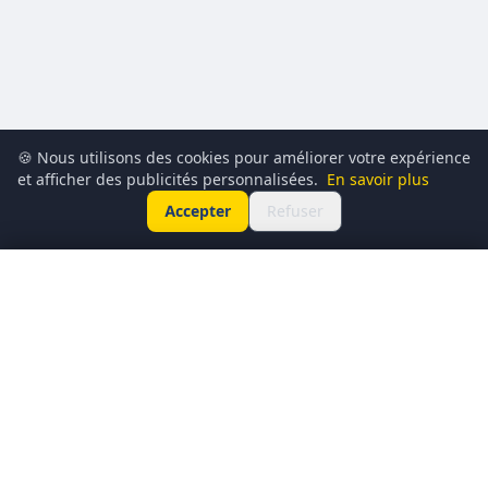
🍪 Nous utilisons des cookies pour améliorer votre expérience
et afficher des publicités personnalisées.
En savoir plus
Accepter
Refuser
89,99€
🛒 J'en profite
119,00€€