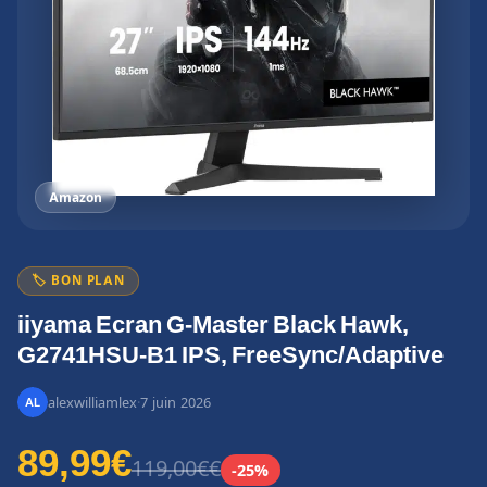
Amazon
🏷️ BON PLAN
iiyama Ecran G-Master Black Hawk,
G2741HSU-B1 IPS, FreeSync/Adaptive
alexwilliamlex
·
7 juin 2026
89,99€
119,00€€
-25%