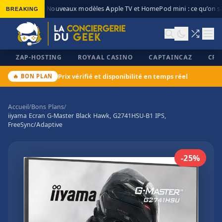
BREAKING
Nouveaux modèles Apple TV et HomePod mini : ce qu’on sa
◆
ZAP-HOSTING
ROYAAL CASINO
CAPTAINCAZ
CRI
Prix vérifié et disponibilité en temps réel
🔥 BON PLAN
Accueil
/
Bons Plans
/
iiyama Ecran G-Master Black Hawk, G2741HSU-B1 IPS,
✕
FreeSync/Adaptive
-25%