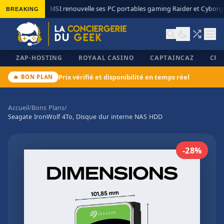
BREAKING
MSI renouvelle ses PC portables gaming Raider et Cyborg a
◆
ZAP-HOSTING
ROYAAL CASINO
CAPTAINCAZ
CRI
Prix vérifié et disponibilité en temps réel
🔥 BON PLAN
Accueil
/
Bons Plans
/
Seagate IronWolf 4To, Disque dur interne NAS HDD
✕
-28%