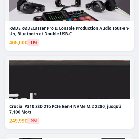
RØDE RØDECaster Pro II Console Production Audio Tout-en-
Un, Bluetooth et Double USB-C
465,00€
-11%
Crucial P310 SSD 2To PCIe Gen4 NVMe M.2 2280, jusqu’à
7.100 Mo/s
249,99€
-29%