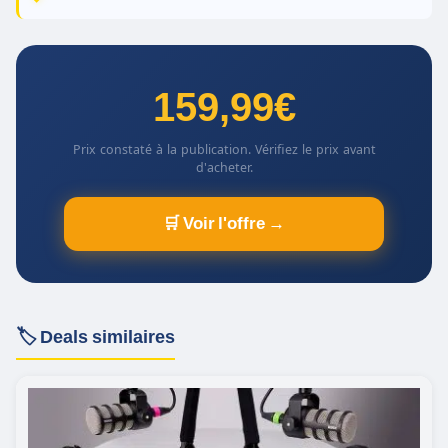
159,99€
Prix constaté à la publication. Vérifiez le prix avant
d'acheter.
🛒 Voir l'offre →
🏷️ Deals similaires