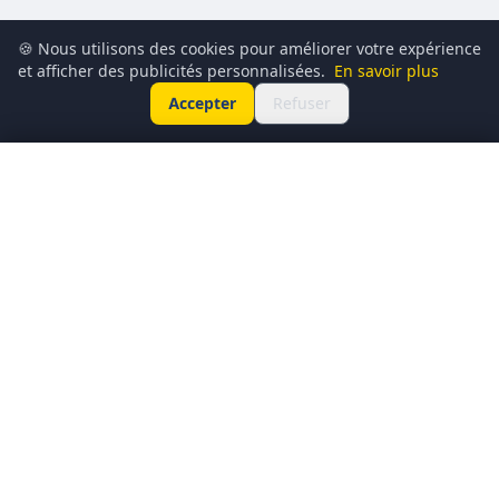
🍪 Nous utilisons des cookies pour améliorer votre expérience
et afficher des publicités personnalisées.
En savoir plus
Accepter
Refuser
159,99€
🛒 J'en profite
220,99€€
Conciergerie du Geek est un média dédié à l’actualité
technologique, au gaming, à la culture geek et au
numérique. Chaque jour, nous partageons les dernières