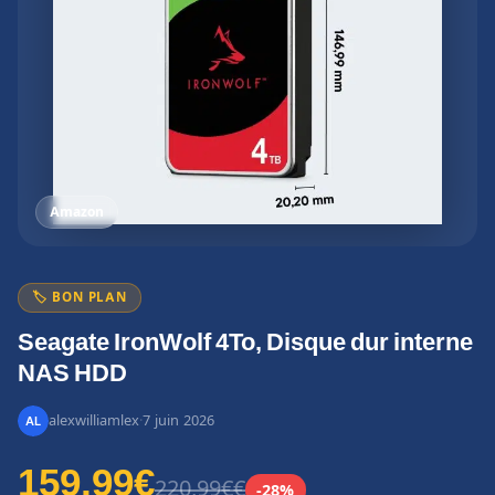
Amazon
🏷️ BON PLAN
Seagate IronWolf 4To, Disque dur interne
NAS HDD
alexwilliamlex
·
7 juin 2026
159,99€
220,99€€
-28%