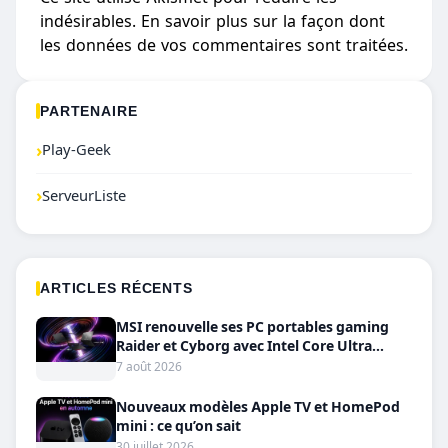
indésirables.
En savoir plus sur la façon dont
les données de vos commentaires sont traitées
.
PARTENAIRE
›
Play-Geek
›
ServeurListe
ARTICLES RÉCENTS
MSI renouvelle ses PC portables gaming
Raider et Cyborg avec Intel Core Ultra
200HX et RTX 50
7 août 2026
Nouveaux modèles Apple TV et HomePod
mini : ce qu’on sait
30 juillet 2026