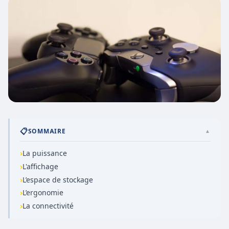
📋
SOMMAIRE
▲
›
La puissance
›
L'affichage
›
L’espace de stockage
›
L’ergonomie
›
La connectivité