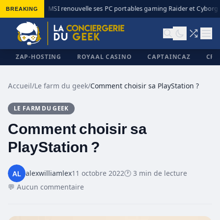
BREAKING
MSI renouvelle ses PC portables gaming Raider et Cyborg a
◆
ZAP-HOSTING
ROYAAL CASINO
CAPTAINCAZ
CRI
Accueil
/
Le farm du geek
/
Comment choisir sa PlayStation ?
LE FARM DU GEEK
✕
Comment choisir sa
PlayStation ?
alexwilliamlex
11 octobre 2022
🕐 3 min de lecture
💬 Aucun commentaire