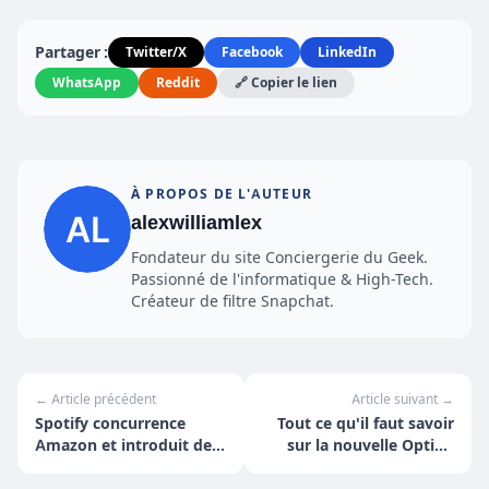
Partager :
Twitter/X
Facebook
LinkedIn
WhatsApp
Reddit
🔗 Copier le lien
À PROPOS DE L'AUTEUR
alexwilliamlex
Fondateur du site Conciergerie du Geek.
Passionné de l'informatique & High-Tech.
Créateur de filtre Snapchat.
← Article précédent
Article suivant →
Spotify concurrence
Tout ce qu'il faut savoir
Amazon et introduit des
sur la nouvelle Option
livres audio
Power de Shadow