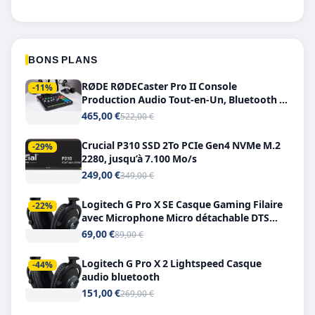
BONS PLANS
RØDE RØDECaster Pro II Console
-11%
Production Audio Tout-en-Un, Bluetooth et
Double USB-C
465,00 €
522,00 €
Crucial P310 SSD 2To PCIe Gen4 NVMe M.2
-29%
2280, jusqu’à 7.100 Mo/s
249,00 €
349,00 €
Logitech G Pro X SE Casque Gaming Filaire
-22%
avec Microphone Micro détachable DTS
Headphone X 7.1
69,00 €
89,00 €
Logitech G Pro X 2 Lightspeed Casque
-44%
audio bluetooth
151,00 €
269,00 €