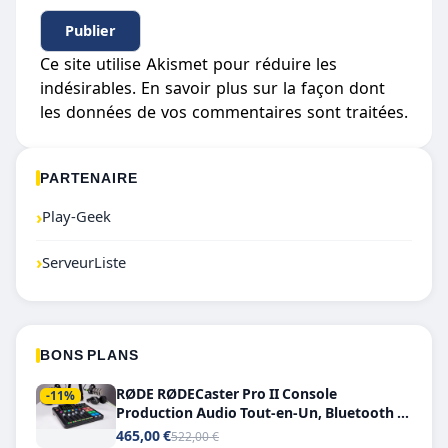
Ce site utilise Akismet pour réduire les
indésirables.
En savoir plus sur la façon dont
les données de vos commentaires sont traitées
.
PARTENAIRE
›
Play-Geek
›
ServeurListe
BONS PLANS
RØDE RØDECaster Pro II Console
-11%
Production Audio Tout-en-Un, Bluetooth et
Double USB-C
465,00 €
522,00 €