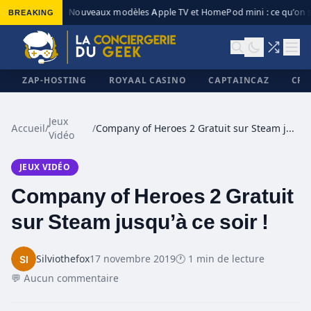
BREAKING
Nouveaux modèles Apple TV et HomePod mini : ce qu’on s
◆
ZAP-HOSTING
ROYAAL CASINO
CAPTAINCAZ
CRI
Jeux
Accueil
/
/
Company of Heroes 2 Gratuit sur Steam jusqu’à ce soir !
Vidéo
✕
JEUX VIDÉO
Company of Heroes 2 Gratuit
sur Steam jusqu’à ce soir !
Silviothefox
17 novembre 2019
🕐 1 min de lecture
💬 Aucun commentaire