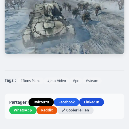
Tags :
#Bons Plans
#Jeux Vidéo
#pc
#steam
Partager :
Twitter/X
Facebook
LinkedIn
WhatsApp
Reddit
🔗 Copier le lien