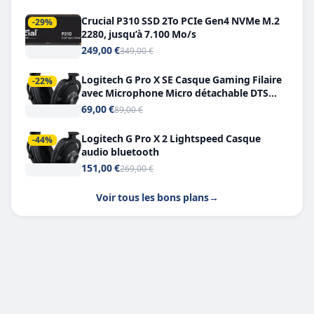
Crucial P310 SSD 2To PCIe Gen4 NVMe M.2
-29%
2280, jusqu’à 7.100 Mo/s
249,00 €
349,00 €
Logitech G Pro X SE Casque Gaming Filaire
-22%
avec Microphone Micro détachable DTS
Headphone X 7.1
69,00 €
89,00 €
Logitech G Pro X 2 Lightspeed Casque
-44%
audio bluetooth
151,00 €
269,00 €
Voir tous les bons plans
→