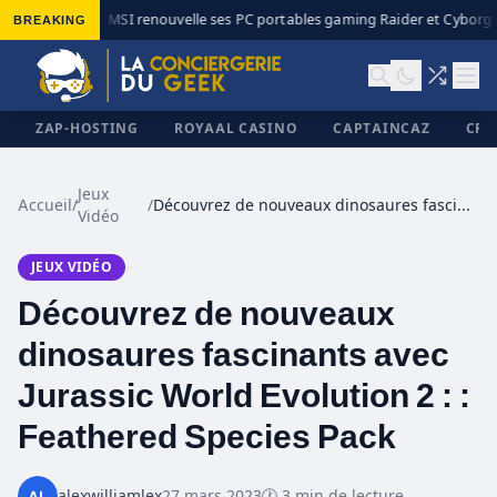
BREAKING
MSI renouvelle ses PC portables gaming Raider et Cyborg a
◆
ZAP-HOSTING
ROYAAL CASINO
CAPTAINCAZ
CRI
Jeux
Accueil
/
/
Découvrez de nouveaux dinosaures fascinants avec Jurassic World Evolution 2 : : Feathered Species Pack
Vidéo
✕
JEUX VIDÉO
Découvrez de nouveaux
dinosaures fascinants avec
Jurassic World Evolution 2 : :
Feathered Species Pack
alexwilliamlex
27 mars 2023
🕐 3 min de lecture