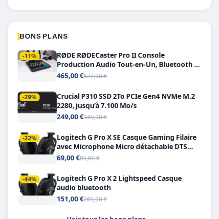
BONS PLANS
RØDE RØDECaster Pro II Console
-11%
Production Audio Tout-en-Un, Bluetooth et
Double USB-C
465,00 €
522,00 €
Crucial P310 SSD 2To PCIe Gen4 NVMe M.2
-29%
2280, jusqu’à 7.100 Mo/s
249,00 €
349,00 €
Logitech G Pro X SE Casque Gaming Filaire
-22%
avec Microphone Micro détachable DTS
Headphone X 7.1
69,00 €
89,00 €
Logitech G Pro X 2 Lightspeed Casque
-44%
audio bluetooth
151,00 €
269,00 €