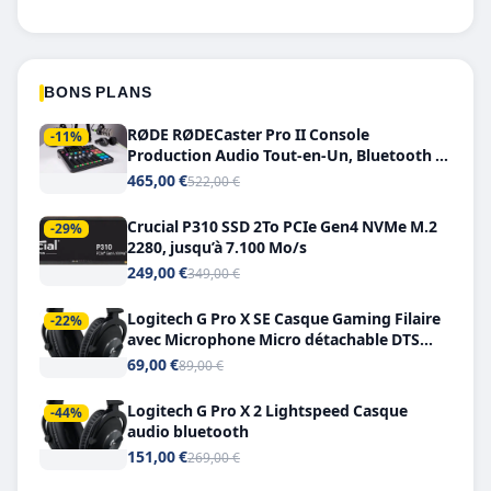
BONS PLANS
RØDE RØDECaster Pro II Console
-11%
Production Audio Tout-en-Un, Bluetooth et
Double USB-C
465,00 €
522,00 €
Crucial P310 SSD 2To PCIe Gen4 NVMe M.2
-29%
2280, jusqu’à 7.100 Mo/s
249,00 €
349,00 €
Logitech G Pro X SE Casque Gaming Filaire
-22%
avec Microphone Micro détachable DTS
Headphone X 7.1
69,00 €
89,00 €
Logitech G Pro X 2 Lightspeed Casque
-44%
audio bluetooth
151,00 €
269,00 €