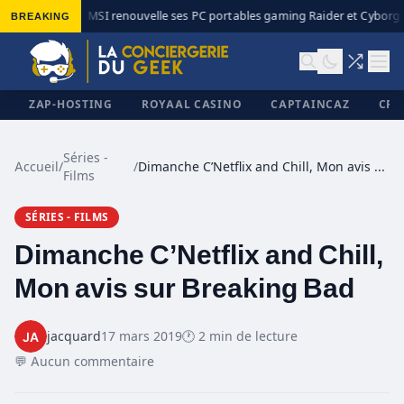
BREAKING
MSI renouvelle ses PC portables gaming Raider et Cyborg a
◆
ZAP-HOSTING
ROYAAL CASINO
CAPTAINCAZ
CRI
Séries -
Accueil
/
/
Dimanche C’Netflix and Chill, Mon avis sur Breaking Bad
Films
✕
SÉRIES - FILMS
Dimanche C’Netflix and Chill,
Mon avis sur Breaking Bad
jacquard
17 mars 2019
🕐 2 min de lecture
💬 Aucun commentaire