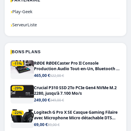
PARTENAIRE
›
Play-Geek
›
ServeurListe
BONS PLANS
RØDE RØDECaster Pro II Console
-11%
Production Audio Tout-en-Un, Bluetooth et
Double USB-C
465,00 €
522,00 €
Crucial P310 SSD 2To PCIe Gen4 NVMe M.2
-29%
2280, jusqu’à 7.100 Mo/s
249,00 €
349,00 €
Logitech G Pro X SE Casque Gaming Filaire
-22%
avec Microphone Micro détachable DTS
Headphone X 7.1
69,00 €
89,00 €