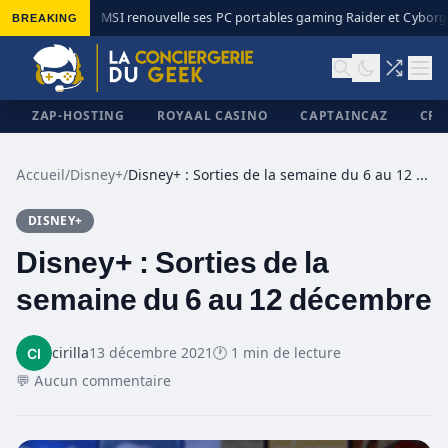
BREAKING
MSI renouvelle ses PC portables gaming Raider et Cyborg a
◆
ZAP-HOSTING
ROYAAL CASINO
CAPTAINCAZ
CRI
Accueil
/
Disney+
/
Disney+ : Sorties de la semaine du 6 au 12 décembre
DISNEY+
✕
Disney+ : Sorties de la
semaine du 6 au 12 décembre
cirilla
13 décembre 2021
🕐 1 min de lecture
💬 Aucun commentaire