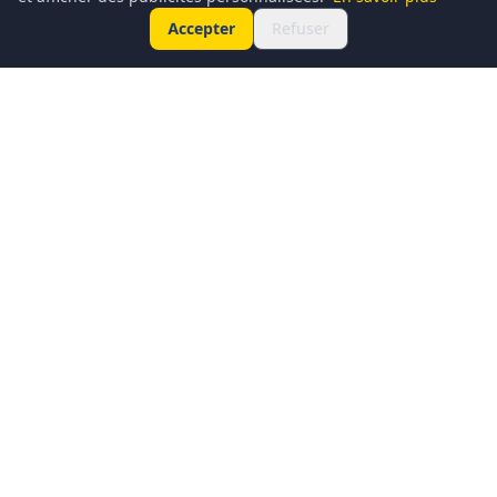
Accepter
Refuser
Conciergerie du Geek est un média dédié à l’actualité
technologique, au gaming, à la culture geek et au
numérique. Chaque jour, nous partageons les dernières
nouveautés, tendances et innovations à travers un contenu
clair, accessible et passionné.
Notre ambition : informer, divertir et rassembler une