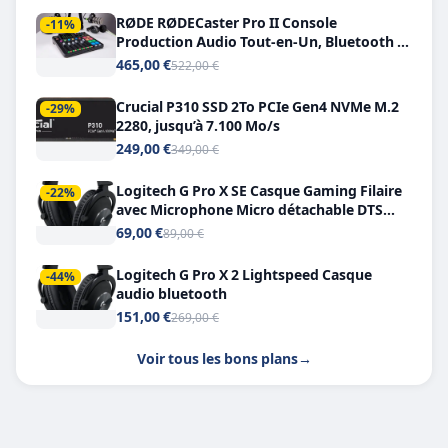
RØDE RØDECaster Pro II Console
-11%
Production Audio Tout-en-Un, Bluetooth et
Double USB-C
465,00 €
522,00 €
Crucial P310 SSD 2To PCIe Gen4 NVMe M.2
-29%
2280, jusqu’à 7.100 Mo/s
249,00 €
349,00 €
Logitech G Pro X SE Casque Gaming Filaire
-22%
avec Microphone Micro détachable DTS
Headphone X 7.1
69,00 €
89,00 €
Logitech G Pro X 2 Lightspeed Casque
-44%
audio bluetooth
151,00 €
269,00 €
Voir tous les bons plans
→