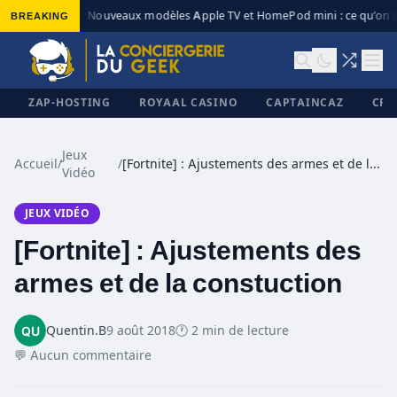
BREAKING
Nouveaux modèles Apple TV et HomePod mini : ce qu’on s
◆
ZAP-HOSTING
ROYAAL CASINO
CAPTAINCAZ
CRI
Jeux
Accueil
/
/
[Fortnite] : Ajustements des armes et de la constuction
Vidéo
✕
JEUX VIDÉO
[Fortnite] : Ajustements des
armes et de la constuction
Quentin.B
9 août 2018
🕐 2 min de lecture
💬 Aucun commentaire