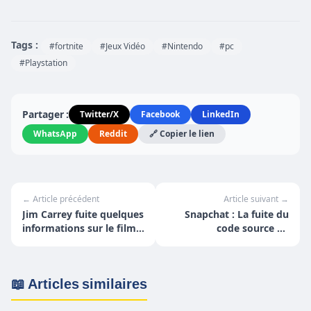
Tags :
#fortnite
#Jeux Vidéo
#Nintendo
#pc
#Playstation
Partager :
Twitter/X
Facebook
LinkedIn
WhatsApp
Reddit
🔗 Copier le lien
← Article précédent
Article suivant →
Jim Carrey fuite quelques
Snapchat : La fuite du
informations sur le film
code source de
Sonic !
l'application
📖 Articles similaires