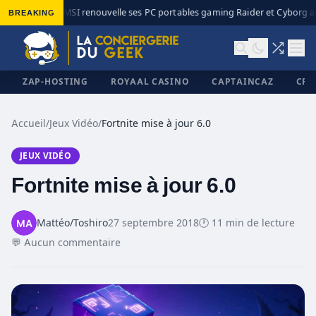
BREAKING
MSI renouvelle ses PC portables gaming Raider et Cyborg ave
◆
ZAP-HOSTING
ROYAAL CASINO
CAPTAINCAZ
CRI
Accueil
/
Jeux Vidéo
/
Fortnite mise à jour 6.0
JEUX VIDÉO
✕
Fortnite mise à jour 6.0
Mattéo/Toshiro
27 septembre 2018
🕐 11 min de lecture
💬 Aucun commentaire