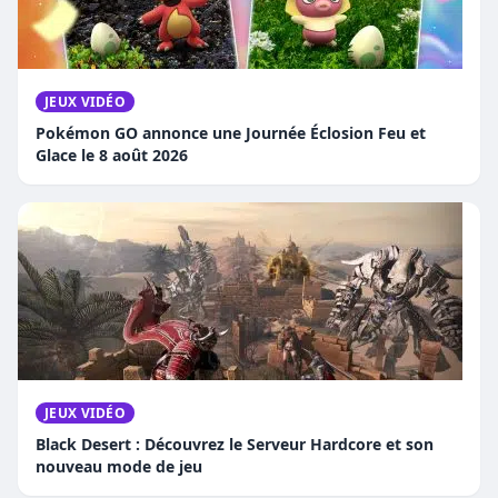
JEUX VIDÉO
Pokémon GO annonce une Journée Éclosion Feu et
Glace le 8 août 2026
JEUX VIDÉO
Black Desert : Découvrez le Serveur Hardcore et son
nouveau mode de jeu