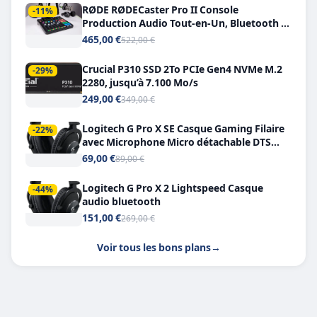
RØDE RØDECaster Pro II Console
-11%
Production Audio Tout-en-Un, Bluetooth et
Double USB-C
465,00 €
522,00 €
Crucial P310 SSD 2To PCIe Gen4 NVMe M.2
-29%
2280, jusqu’à 7.100 Mo/s
249,00 €
349,00 €
Logitech G Pro X SE Casque Gaming Filaire
-22%
avec Microphone Micro détachable DTS
Headphone X 7.1
69,00 €
89,00 €
Logitech G Pro X 2 Lightspeed Casque
-44%
audio bluetooth
151,00 €
269,00 €
Voir tous les bons plans
→