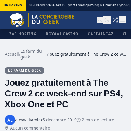
BREAKING
MSI renouvelle ses PC portables gaming Raider et Cyborg a
◆
ZAP-HOSTING
ROYAAL CASINO
CAPTAINCAZ
CRI
Le farm du
Accueil
/
/
Jouez gratuitement à The Crew 2 ce week-end sur PS4, Xbox One et PC
geek
✕
LE FARM DU GEEK
Jouez gratuitement à The
Crew 2 ce week-end sur PS4,
Xbox One et PC
alexwilliamlex
5 décembre 2019
🕐 2 min de lecture
💬 Aucun commentaire