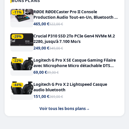
BONS PLANS
RØDE RØDECaster Pro II Console
-11%
Production Audio Tout-en-Un, Bluetooth et
Double USB-C
465,00 €
522,00 €
Crucial P310 SSD 2To PCIe Gen4 NVMe M.2
-29%
2280, jusqu’à 7.100 Mo/s
249,00 €
349,00 €
Logitech G Pro X SE Casque Gaming Filaire
-22%
avec Microphone Micro détachable DTS
Headphone X 7.1
69,00 €
89,00 €
Logitech G Pro X 2 Lightspeed Casque
-44%
audio bluetooth
151,00 €
269,00 €
Voir tous les bons plans
→