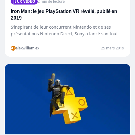
JEUX VIDÉO
2 min de lecture
Iron Man: le jeu PlayStation VR révélé, publié en
2019
S’inspirant de leur concurrent Nintendo et de ses
présentations Nintendo Direct, Sony a lancé son tout
premier programme…
AL
alexwilliamlex
25 mars 2019