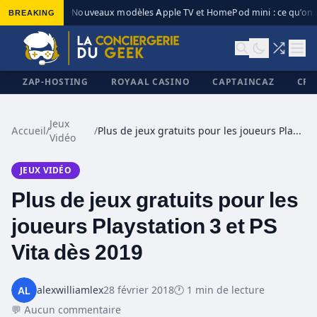
BREAKING
Nouveaux modèles Apple TV et HomePod mini : ce qu’on s
◆
ZAP-HOSTING
ROYAAL CASINO
CAPTAINCAZ
CRI
Jeux
Accueil
/
/
Plus de jeux gratuits pour les joueurs Playstation 3 et PS Vita dès 2019
Vidéo
✕
JEUX VIDÉO
Plus de jeux gratuits pour les
joueurs Playstation 3 et PS
Vita dès 2019
alexwilliamlex
28 février 2018
🕐 1 min de lecture
💬 Aucun commentaire