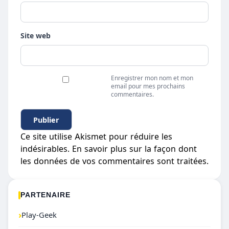
Site web
Enregistrer mon nom et mon
email pour mes prochains
commentaires.
Ce site utilise Akismet pour réduire les
indésirables.
En savoir plus sur la façon dont
les données de vos commentaires sont traitées
.
PARTENAIRE
›
Play-Geek