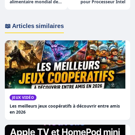
alimentaire mondial de
pour Processeur Intel
l’ONU économise des
milliers de dollars grâce
aux paiements en
📖 Articles similaires
crypto-monnaies
JEUX VIDÉO
Les meilleurs jeux coopératifs à découvrir entre amis
en 2026