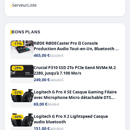
›
ServeurListe
BONS PLANS
RØDE RØDECaster Pro II Console
-11%
Production Audio Tout-en-Un, Bluetooth et
Double USB-C
465,00 €
522,00 €
Crucial P310 SSD 2To PCIe Gen4 NVMe M.2
-29%
2280, jusqu’à 7.100 Mo/s
249,00 €
349,00 €
Logitech G Pro X SE Casque Gaming Filaire
-22%
avec Microphone Micro détachable DTS
Headphone X 7.1
69,00 €
89,00 €
Logitech G Pro X 2 Lightspeed Casque
-44%
audio bluetooth
151,00 €
269,00 €