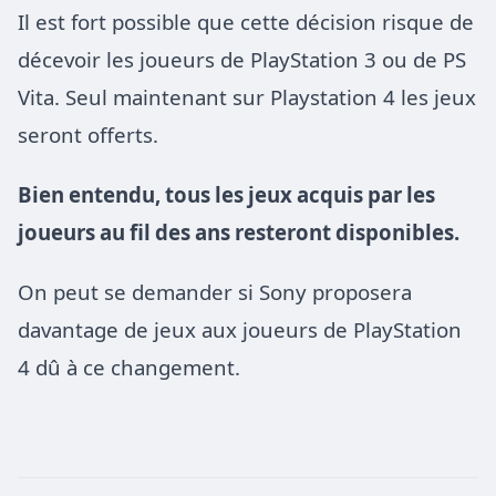
Il est fort possible que cette décision risque de
décevoir les joueurs de PlayStation 3 ou de PS
Vita. Seul maintenant sur Playstation 4 les jeux
seront offerts.
Bien entendu, tous les jeux acquis par les
joueurs au fil des ans resteront disponibles.
On peut se demander si Sony proposera
davantage de jeux aux joueurs de PlayStation
4 dû à ce changement.