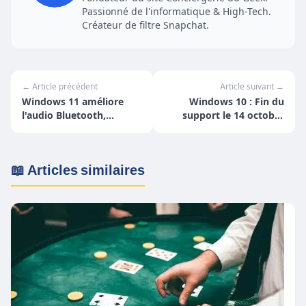
Passionné de l'informatique & High-Tech.
Créateur de filtre Snapchat.
← Article précédent
Article suivant →
Windows 11 améliore
Windows 10 : Fin du
l'audio Bluetooth,
support le 14 octobre
s'ouvre au code et affole
2025 – Que faire pour
les SSD : que faut-il
rester protégé ?
retenir ?
📖 Articles similaires