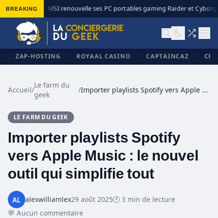
BREAKING
MSI renouvelle ses PC portables gaming Raider et Cyborg a
◆
ZAP-HOSTING
ROYAAL CASINO
CAPTAINCAZ
CRI
Le farm du
Accueil
/
/
Importer playlists Spotify vers Apple Music : le nouvel outil qui simplifie tout
geek
✕
LE FARM DU GEEK
Importer playlists Spotify
vers Apple Music : le nouvel
outil qui simplifie tout
alexwilliamlex
29 août 2025
🕐 3 min de lecture
💬 Aucun commentaire