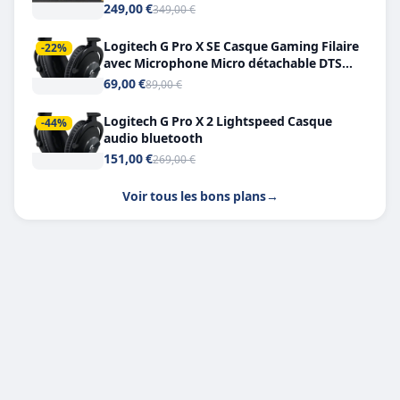
249,00 €
349,00 €
Logitech G Pro X SE Casque Gaming Filaire
-22%
avec Microphone Micro détachable DTS
Headphone X 7.1
69,00 €
89,00 €
Logitech G Pro X 2 Lightspeed Casque
-44%
audio bluetooth
151,00 €
269,00 €
Voir tous les bons plans
→