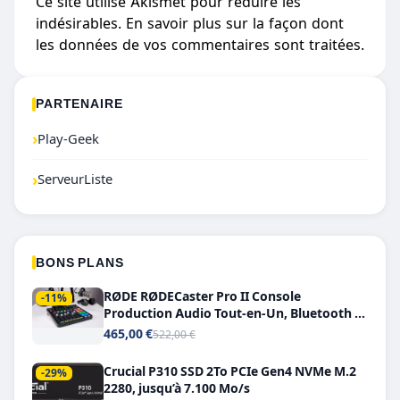
Ce site utilise Akismet pour réduire les
indésirables.
En savoir plus sur la façon dont
les données de vos commentaires sont traitées
.
PARTENAIRE
›
Play-Geek
›
ServeurListe
BONS PLANS
RØDE RØDECaster Pro II Console
-11%
Production Audio Tout-en-Un, Bluetooth et
Double USB-C
465,00 €
522,00 €
Crucial P310 SSD 2To PCIe Gen4 NVMe M.2
-29%
2280, jusqu’à 7.100 Mo/s