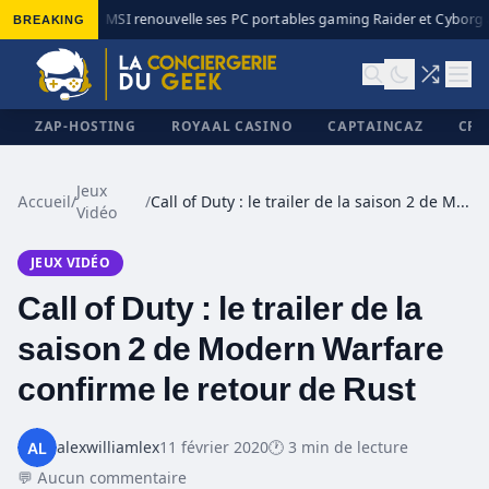
BREAKING
MSI renouvelle ses PC portables gaming Raider et Cyborg a
◆
ZAP-HOSTING
ROYAAL CASINO
CAPTAINCAZ
CRI
Jeux
Accueil
/
/
Call of Duty : le trailer de la saison 2 de Modern Warfare confirme le retour de Rust
Vidéo
✕
JEUX VIDÉO
Call of Duty : le trailer de la
saison 2 de Modern Warfare
confirme le retour de Rust
alexwilliamlex
11 février 2020
🕐 3 min de lecture
💬 Aucun commentaire