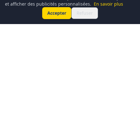
et afficher des publicités personnalisées.
En savoir plus
Accepter
Refuser
Conciergerie du Geek est un média dédié à l’actualité
technologique, au gaming, à la culture geek et au
numérique. Chaque jour, nous partageons les dernières
nouveautés, tendances et innovations à travers un contenu
clair, accessible et passionné.