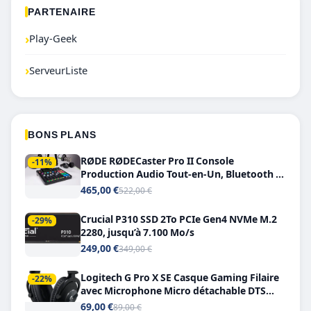
PARTENAIRE
›
Play-Geek
›
ServeurListe
BONS PLANS
RØDE RØDECaster Pro II Console
-11%
Production Audio Tout-en-Un, Bluetooth et
Double USB-C
465,00 €
522,00 €
Crucial P310 SSD 2To PCIe Gen4 NVMe M.2
-29%
2280, jusqu’à 7.100 Mo/s
249,00 €
349,00 €
Logitech G Pro X SE Casque Gaming Filaire
-22%
avec Microphone Micro détachable DTS
Headphone X 7.1
69,00 €
89,00 €