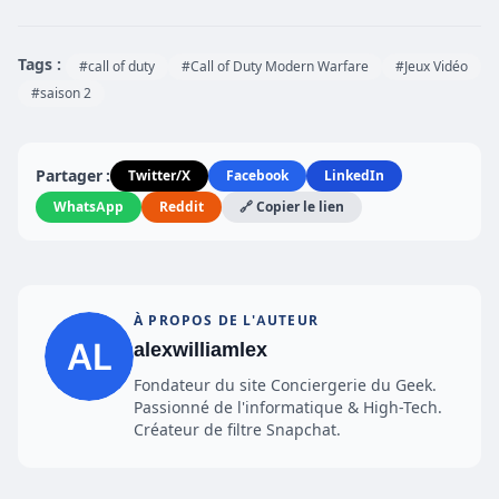
Tags :
#call of duty
#Call of Duty Modern Warfare
#Jeux Vidéo
#saison 2
Partager :
Twitter/X
Facebook
LinkedIn
WhatsApp
Reddit
🔗 Copier le lien
À PROPOS DE L'AUTEUR
alexwilliamlex
Fondateur du site Conciergerie du Geek.
Passionné de l'informatique & High-Tech.
Créateur de filtre Snapchat.