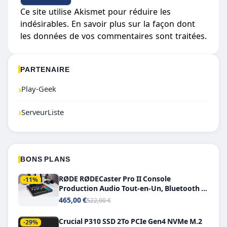
Ce site utilise Akismet pour réduire les
indésirables.
En savoir plus sur la façon dont
les données de vos commentaires sont traitées
.
PARTENAIRE
›
Play-Geek
›
ServeurListe
BONS PLANS
RØDE RØDECaster Pro II Console
-11%
Production Audio Tout-en-Un, Bluetooth et
Double USB-C
465,00 €
522,00 €
Crucial P310 SSD 2To PCIe Gen4 NVMe M.2
-29%