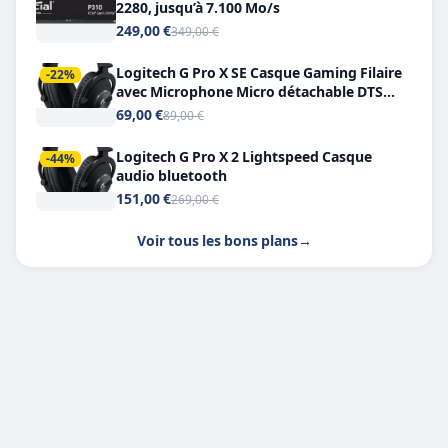
2280, jusqu’à 7.100 Mo/s
249,00 €
349,00 €
Logitech G Pro X SE Casque Gaming Filaire
-22%
avec Microphone Micro détachable DTS
Headphone X 7.1
69,00 €
89,00 €
Logitech G Pro X 2 Lightspeed Casque
-44%
audio bluetooth
151,00 €
269,00 €
Voir tous les bons plans
→